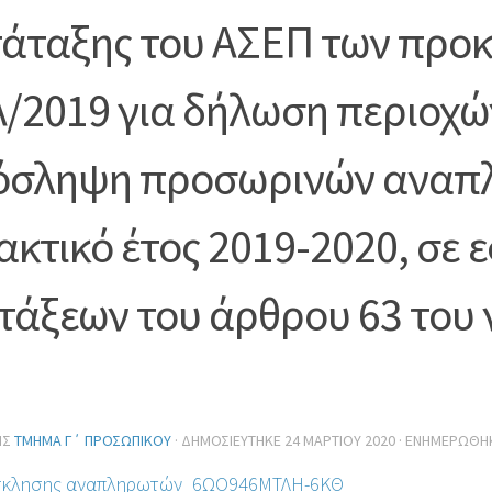
άταξης του ΑΣΕΠ των προκ
/2019 για δήλωση περιοχώ
όσληψη προσωρινών αναπλ
ακτικό έτος 2019-2020, σε
τάξεων του άρθρου 63 του 
ΗΣ
ΤΜΉΜΑ Γ΄ ΠΡΟΣΩΠΙΚΟΎ
· ΔΗΜΟΣΙΕΎΤΗΚΕ
24 ΜΑΡΤΊΟΥ 2020
· ΕΝΗΜΕΡΏΘΗ
σκλησης αναπληρωτών_6ΩΟ946ΜΤΛΗ-6ΚΘ