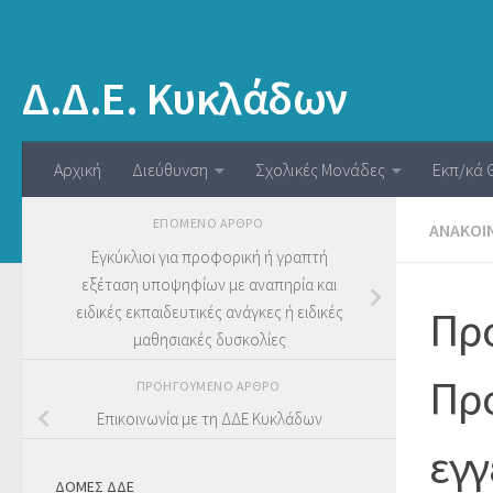
Δ.Δ.Ε. Κυκλάδων
Αρχική
Διεύθυνση
Σχολικές Μονάδες
Εκπ/κά 
ΕΠΌΜΕΝΟ ΆΡΘΡΟ
ΑΝΑΚΟΙ
Εγκύκλιοι για προφορική ή γραπτή
εξέταση υποψηφίων με αναπηρία και
ειδικές εκπαιδευτικές ανάγκες ή ειδικές
Πρό
μαθησιακές δυσκολίες
Προ
ΠΡΟΗΓΟΎΜΕΝΟ ΆΡΘΡΟ
Επικοινωνία με τη ΔΔΕ Κυκλάδων
εγγ
ΔΟΜΕΣ ΔΔΕ