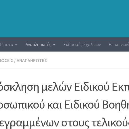
Θέματα
Αναπληρωτές
Εκδρομές Σχολείων
Επικοινων
ΝΏΣΕΙΣ
/
ΑΝΑΠΛΗΡΩΤΈΣ
σκληση μελών Ειδικού Εκπ
σωπικού και Ειδικού Βοη
εγραμμένων στους τελικούς