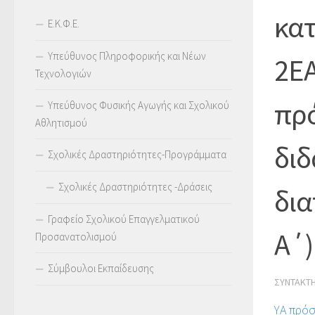
κατ
Ε.Κ.Φ.Ε.
Υπεύθυνος Πληροφορικής και Νέων
2ΕΑ
Τεχνολογιών
πρ
Υπεύθυνος Φυσικής Αγωγής και Σχολικού
Αθλητισμού
διδ
Σχολικές Δραστηριότητες-Προγράμματα
Σχολικές Δραστηριότητες -Δράσεις
δια
Γραφείο Σχολικού Επαγγελματικού
Α΄)
Προσανατολισμού
Σύμβουλοι Εκπαίδευσης
ΣΥΝΤΆΚΤ
ΥΑ πρό