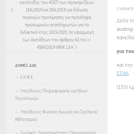
κατάταξης του ΑΣΕΠ των προκηρύξεων
ΣΥΝΤΆΚΤ
1ΕΑ/2019 και 2ΕΑ/2019 για δήλωση
περιοχών προτίμησης για πρόσληψη
Δείτε τ
προσωρινών αναπληρωτών για το
αναπηρί
διδακτικό έτος 2019-2020, σε εφαρμογή
πανελλα
των διατάξεων του άρθρου 63 του ν.
4589/2019 (ΦΕΚ 13 Α΄)
για το
και την
ΔΟΜΕΣ ΔΔΕ
ΕΠΑΛ
Ε.Κ.Φ.Ε.
(153) ε
Υπεύθυνος Πληροφορικής και Νέων
Τεχνολογιών
Υπεύθυνος Φυσικής Αγωγής και Σχολικού
Αθλητισμού
Σχολικές Δραστηριότητες-Προγράμματα