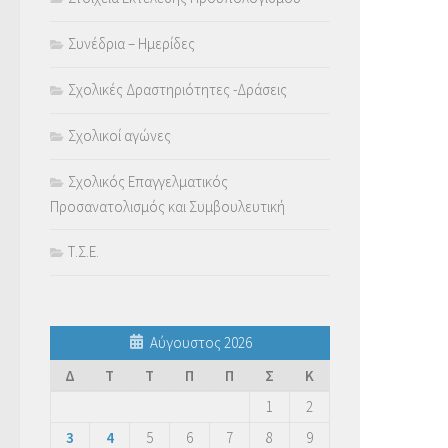
Συνέδρια – Ημερίδες
Σχολικές Δραστηριότητες -Δράσεις
Σχολικοί αγώνες
Σχολικός Επαγγελματικός
Προσανατολισμός και Συμβουλευτική
Τ.Σ.Ε.
Αύγουστος 2026
Δ
Τ
Τ
Π
Π
Σ
Κ
1
2
3
4
5
6
7
8
9