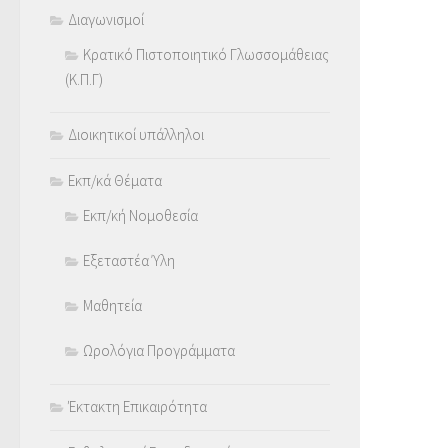
Διαγωνισμοί
Κρατικό Πιστοποιητικό Γλωσσομάθειας
(Κ.Π.Γ)
Διοικητικοί υπάλληλοι
Εκπ/κά Θέματα
Εκπ/κή Νομοθεσία
Εξεταστέα Ύλη
Μαθητεία
Ωρολόγια Προγράμματα
Έκτακτη Επικαιρότητα