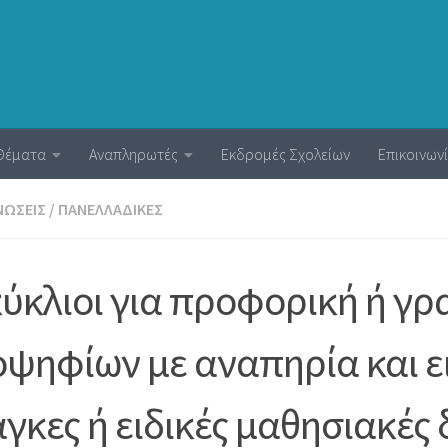
Θέματα
Αναπληρωτές
Εκδρομές Σχολείων
Επικοινων
ΝΏΣΕΙΣ
/
ΠΑΝΕΛΛΑΔΙΚΈΣ
ύκλιοι για προφορική ή γρ
ψηφίων με αναπηρία και ει
γκες ή ειδικές μαθησιακές 