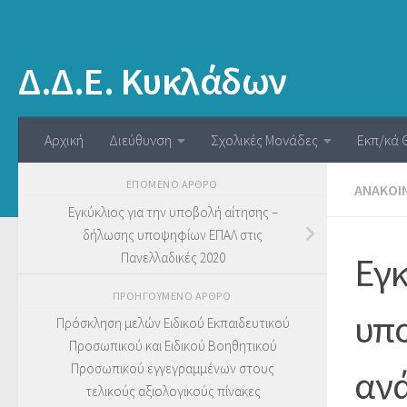
Δ.Δ.Ε. Κυκλάδων
Αρχική
Διεύθυνση
Σχολικές Μονάδες
Εκπ/κά 
ΕΠΌΜΕΝΟ ΆΡΘΡΟ
ΑΝΑΚΟΙ
Εγκύκλιος για την υποβολή αίτησης –
δήλωσης υποψηφίων ΕΠΑΛ στις
Πανελλαδικές 2020
Εγκ
ΠΡΟΗΓΟΎΜΕΝΟ ΆΡΘΡΟ
υπο
Πρόσκληση μελών Ειδικού Εκπαιδευτικού
Προσωπικού και Ειδικού Βοηθητικού
Προσωπικού εγγεγραμμένων στους
ανά
τελικούς αξιολογικούς πίνακες