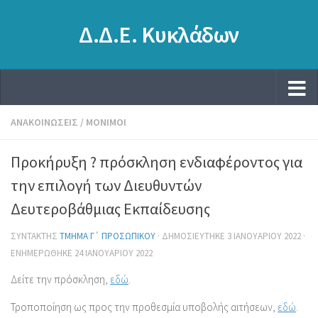
Δ.Δ.Ε. Κυκλάδων
ΑΝΑΚΟΙΝΏΣΕΙΣ
/
ΜΌΝΙΜΟΙ
Προκήρυξη ? πρόσκληση ενδιαφέροντος για
την επιλογή των Διευθυντών
Δευτεροβάθμιας Εκπαίδευσης
ΣΥΝΤΆΚΤΗΣ
ΤΜΉΜΑ Γ΄ ΠΡΟΣΩΠΙΚΟΎ
· ΔΗΜΟΣΙΕΎΤΗΚΕ
3 ΙΑΝΟΥΑΡΊΟΥ 2022
·
ΕΝΗΜΕΡΏΘΗΚΕ
24 ΙΑΝΟΥΑΡΊΟΥ 2022
Δείτε την πρόσκληση,
εδώ
.
Τροποποίηση ως προς την προθεσμία υποβολής αιτήσεων,
εδώ
.