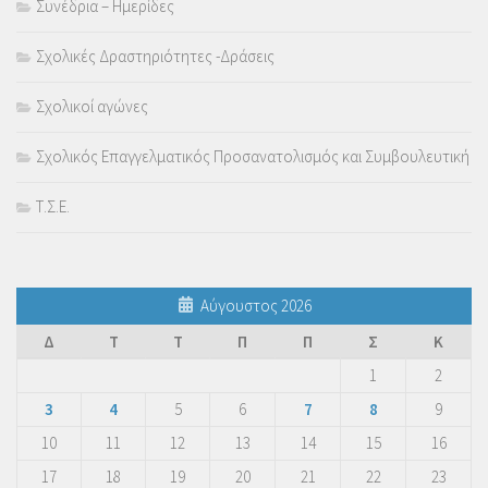
Συνέδρια – Ημερίδες
Σχολικές Δραστηριότητες -Δράσεις
Σχολικοί αγώνες
Σχολικός Επαγγελματικός Προσανατολισμός και Συμβουλευτική
Τ.Σ.Ε.
Αύγουστος 2026
Δ
Τ
Τ
Π
Π
Σ
Κ
1
2
3
4
5
6
7
8
9
10
11
12
13
14
15
16
17
18
19
20
21
22
23