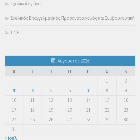
Σχολικοί αγώνες
Σχολικός Επαγγελματικός Προσανατολισμός και Συμβουλευτική
Τ.Σ.Ε.
Αύγουστος 2026
Δ
Τ
Τ
Π
Π
Σ
Κ
1
2
3
4
5
6
7
8
9
10
11
12
13
14
15
16
17
18
19
20
21
22
23
24
25
26
27
28
29
30
31
« Ιούλ