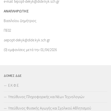
e-mail: tepopt-dekyk@dide.kyk.sch.gr
ΑΝΑΠΛΗΡΩΤΗΣ
Βασιλείου Δημήτριος
ΠΕ02
aepopt-dekyk@dide.kyk.sch.gr
(0) εμφανίσεις μετά την 01/04/2026
ΔΟΜΕΣ ΔΔΕ
Ε.Κ.Φ.Ε.
Υπεύθυνος Πληροφορικής και Νέων Τεχνολογιών
Υπεύθυνος Φυσικής Αγωγής και Σχολικού Αθλητισμού