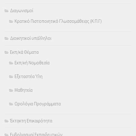
Διαγωνισμοί
Κρατικό Πιστοποιητικό Γλωσσομάθειας (Κ.Π.Γ)
Διοικητικοί υπάλληλοι
Εκπ/κά Θέματα
Εκπ/κή Νομοθεσία
Εξεταστέα Ύλη
Μαθητεία
Ωρολόγια Προγράμματα
Έκτακτη Επικαιρότητα
Εμβολιασμοί Εκπαιδευτικών