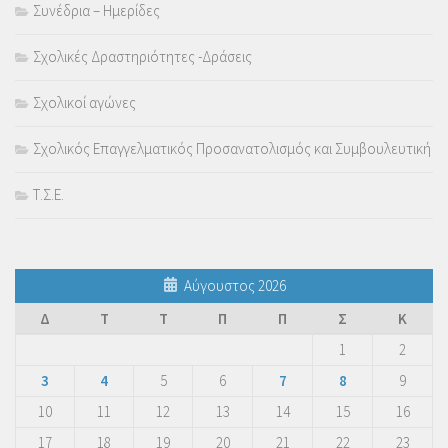
Συνέδρια – Ημερίδες
Σχολικές Δραστηριότητες -Δράσεις
Σχολικοί αγώνες
Σχολικός Επαγγελματικός Προσανατολισμός και Συμβουλευτική
Τ.Σ.Ε.
Αύγουστος 2026
Δ
Τ
Τ
Π
Π
Σ
Κ
1
2
3
4
5
6
7
8
9
10
11
12
13
14
15
16
17
18
19
20
21
22
23