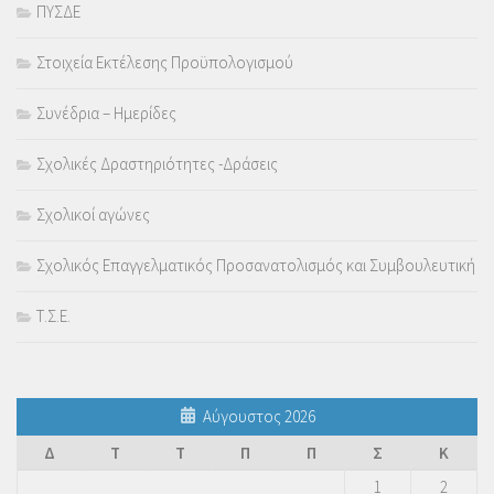
ΠΥΣΔΕ
Στοιχεία Εκτέλεσης Προϋπολογισμού
Συνέδρια – Ημερίδες
Σχολικές Δραστηριότητες -Δράσεις
Σχολικοί αγώνες
Σχολικός Επαγγελματικός Προσανατολισμός και Συμβουλευτική
Τ.Σ.Ε.
Αύγουστος 2026
Δ
Τ
Τ
Π
Π
Σ
Κ
1
2