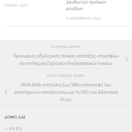
Διευθυντών σχολικών
5 ΜΑΪ́ΟΥ 2017
μονάδων
9 ΔΕΚΕΜΒΡΊΟΥ 2025
ΕΠΌΜΕΝΟ ΆΡΘΡΟ
Προσωρινός αξιολογικός πίνακας κατάταξης υποψηφίων
για στελέχωση Πρότυπων Εκκλησιαστικών Λυκείων
ΠΡΟΗΓΟΎΜΕΝΟ ΆΡΘΡΟ
09-06-26 Με εκπτώσεις έως 50% η επιστροφή των
αναπληρωτών εκπαιδευτικών με τη λήξη του διδακτικού
έτους
ΔΟΜΕΣ ΔΔΕ
Ε.Κ.Φ.Ε.