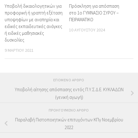
Υποβολή δικαιολογητικών για
Πρόσκληση για απόσπαση
προφορική ή γραπτή εξέταση
στο 1ο ΓΥΜΝΑΣΙΟ ΣΥΡΟΥ –
υποψηφίων με αναπηρία και
ΠΕΙΡΑΜΑΤΙΚΟ
ειδικές εκπαιδευτικές ανάγκες
10 ΑΥΓΟΎΣΤΟΥ 2024
ή ειδικές μαθησιακές
δυσκολίες
9 ΜΑΡΤΊΟΥ 2021
ΕΠΌΜΕΝΟ ΆΡΘΡΟ
Υποβολή αίτησης απόσπασης εντός Π.Υ.Σ.Δ.Ε. ΚΥΚΛΑΔΩΝ
(γενική αγωγή)
ΠΡΟΗΓΟΎΜΕΝΟ ΆΡΘΡΟ
Παραλαβή Πιστοποιητικών επιτυχόντων ΚΠγ Νοεμβρίου
2022