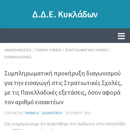
Δ.Δ.Ε. Κυκλάδων
ΑΝΑΚΟΙΝΏΣΕΙΣ
/
ΓΕΝΙΚΌ ΛΎΚΕΙΟ
/
ΕΠΑΓΓΕΛΜΑΤΙΚΌ ΛΎΚΕΙΟ
/
ΠΑΝΕΛΛΑΔΙΚΈΣ
Συμπληρωματική προκήρυξη διαγωνισμού
για την εισαγωγή στις Στρατιωτικές Σχολές,
με τις Πανελλαδικές εξετάσεις, όσον αφορά
τον αριθμό εισακτέων
ΣΥΝΤΆΚΤΗΣ
ΤΜΉΜΑ Α΄ ΔΙΟΙΚΗΤΙΚΟΎ
·
10 ΙΟΥΝΊΟΥ 2023
Σας ενημερώνουμε ότι αναρτήθηκε στο διαδίκτυο στην ιστοσελίδα