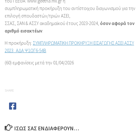
του ΓΕΕΘΑ: www.geetha.mil.gr η
συμπληρωματική προκήρυξη του αντίστοιχου διαγωνισμού για την
επιλογή σπουδαστών/τριών ΑΣΕΙ,
ΣΣΑΣ, ΣΑΝ & ΑΣΣΥ ακαδημαϊκού έτους 2023-2024,
όσον αφορά τον
αριθμό εισακτέων
.
Η προκήρυξη:
ΣΥΜΠΛΗΡΩΜΑΤΙΚΗ ΠΡΟΚΗΡΥΞΗ ΕΙΣΑΓΩΓΗΣ ΑΣΕΙ ΑΣΣΥ
2023_ΑΔΑ Ψ1ΩΓ6-54Β
(60) εμφανίσεις μετά την 01/04/2026
SHARE
ΊΣΩΣ ΣΑΣ ΕΝΔΙΑΦΈΡΟΥΝ…