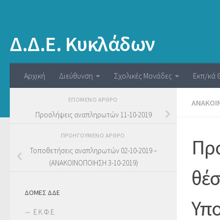
Δ.Δ.Ε. Κυκλάδων
Αρχική
Διεύθυνση
Σχολικές Μονάδες
Εκπ/κά 
ΕΠΌΜΕΝΟ ΆΡΘΡΟ
ΑΝΑΚΟΙ
Προσλήψεις αναπληρωτών 11-10-2019
ΠΡΟΗΓΟΎΜΕΝΟ ΆΡΘΡΟ
Προ
Τοποθετήσεις αναπληρωτών 02-10-2019 –
(ΑΝΑΚΟΙΝΟΠΟΙΗΣΗ 3-10-2019)
θέσ
ΔΟΜΕΣ ΔΔΕ
Υπο
Ε.Κ.Φ.Ε.