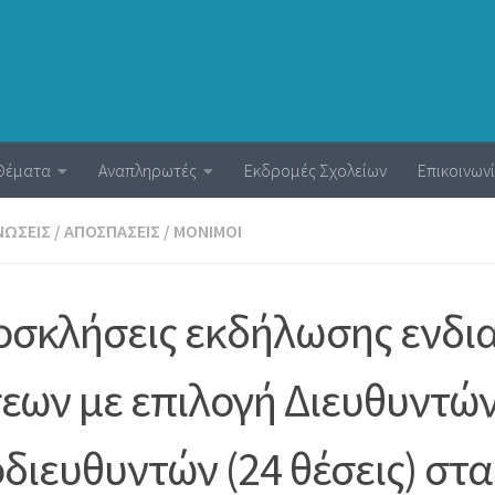
Θέματα
Αναπληρωτές
Εκδρομές Σχολείων
Επικοινων
ΝΏΣΕΙΣ
/
ΑΠΟΣΠΆΣΕΙΣ
/
ΜΌΝΙΜΟΙ
σκλήσεις εκδήλωσης ενδι
εων με επιλογή Διευθυντών 
διευθυντών (24 θέσεις) στα 