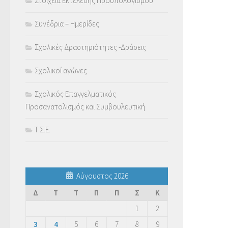
Στοιχεία Εκτέλεσης Προϋπολογισμού
Συνέδρια – Ημερίδες
Σχολικές Δραστηριότητες -Δράσεις
Σχολικοί αγώνες
Σχολικός Επαγγελματικός
Προσανατολισμός και Συμβουλευτική
Τ.Σ.Ε.
Αύγουστος 2026
Δ
Τ
Τ
Π
Π
Σ
Κ
1
2
3
4
5
6
7
8
9