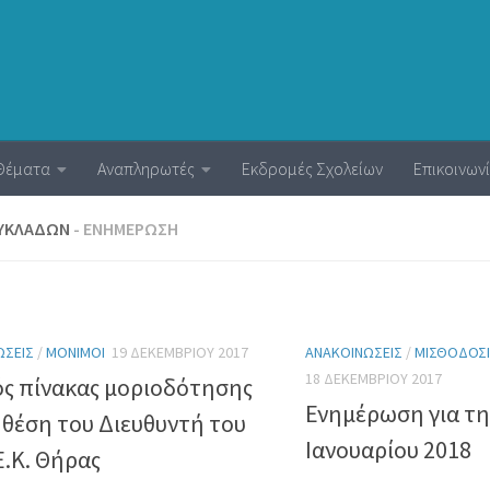
Θέματα
Αναπληρωτές
Εκδρομές Σχολείων
Επικοινων
 ΚΥΚΛΆΔΩΝ
- ΕΝΗΜΕΡΩΣΗ
ΏΣΕΙΣ
/
ΜΌΝΙΜΟΙ
19 ΔΕΚΕΜΒΡΊΟΥ 2017
ΑΝΑΚΟΙΝΏΣΕΙΣ
/
ΜΙΣΘΟΔΟΣ
18 ΔΕΚΕΜΒΡΊΟΥ 2017
ός πίνακας μοριοδότησης
Ενημέρωση για τη
η θέση του Διευθυντή του
Ιανουαρίου 2018
Ε.Κ. Θήρας