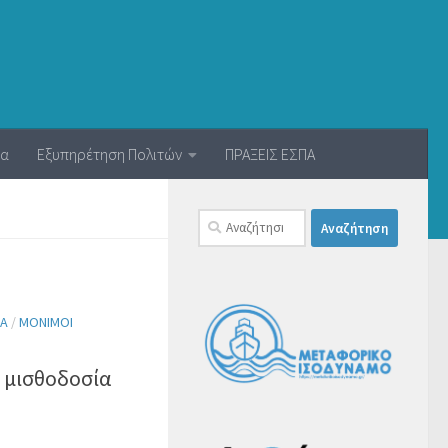
ία
Εξυπηρέτηση Πολιτών
ΠΡΑΞΕΙΣ ΕΣΠΑ
Αναζήτηση
για:
ΊΑ
/
ΜΌΝΙΜΟΙ
 μισθοδοσία