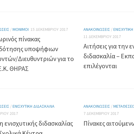
ΏΣΕΙΣ
/
ΜΌΝΙΜΟΙ
15 ΔΕΚΕΜΒΡΊΟΥ 2017
ΑΝΑΚΟΙΝΏΣΕΙΣ
/
ΕΝΙΣΧΥΤΙΚΉ
11 ΔΕΚΕΜΒΡΊΟΥ 2017
ρινός πίνακας
Αιτήσεις για την 
δότησης υποψήφιων
διδασκαλία – Εκπ
υντών/Διευθυντριών για το
επιλέγονται
Ε.Κ. ΘΗΡΑΣ
ΏΣΕΙΣ
/
ΕΝΙΣΧΥΤΙΚΉ ΔΙΔΑΣΚΑΛΊΑ
ΑΝΑΚΟΙΝΏΣΕΙΣ
/
ΜΕΤΑΘΈΣΕΙ
ΡΊΟΥ 2017
7 ΔΕΚΕΜΒΡΊΟΥ 2017
η ενισχυτικής διδασκαλίας
Πίνακες αιτούμεν
 Σχολικά Κέντρα