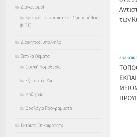
Διαγωνισμοί
Αντισ
Κρατικό Πιστοποιητικό Γλωσσομάθειας
των Κ
(Κ.Π.Γ)
Διοικητικοί υπάλληλοι
Εκπ/κά Θέματα
ΑΝΑΚΟΙΝ
ΤΟΠΟ
Εκπ/κή Νομοθεσία
ΕΚΠΑΙ
Εξεταστέα Ύλη
ΜΕΙΩΜ
Μαθητεία
ΠΡΟΥ
Ωρολόγια Προγράμματα
Έκτακτη Επικαιρότητα