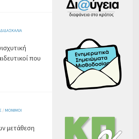
 ΔΙΔΑΣΚΑΛΊΑ
ενισχυτική
αιδευτικοί που
Σ
/
ΜΌΝΙΜΟΙ
ων μετάθεση