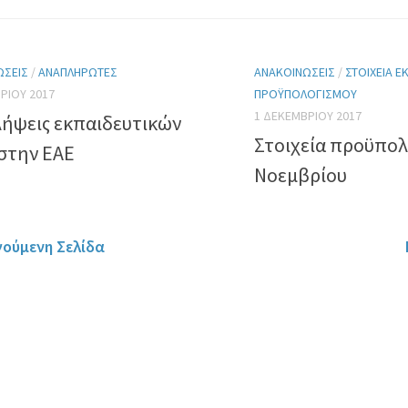
ΏΣΕΙΣ
/
ΑΝΑΠΛΗΡΩΤΈΣ
ΑΝΑΚΟΙΝΏΣΕΙΣ
/
ΣΤΟΙΧΕΊΑ Ε
ΡΊΟΥ 2017
ΠΡΟΫΠΟΛΟΓΙΣΜΟΎ
1 ΔΕΚΕΜΒΡΊΟΥ 2017
ήψεις εκπαιδευτικών
Στοιχεία προϋπο
στην ΕΑΕ
Νοεμβρίου
γούμενη Σελίδα