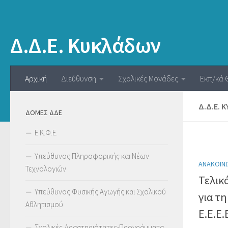
Δ.Δ.Ε. Κυκλάδων
Αρχική
Διεύθυνση
Σχολικές Μονάδες
Εκπ/κά 
Δ.Δ.Ε.
ΔΟΜΕΣ ΔΔΕ
Ε.Κ.Φ.Ε.
Υπεύθυνος Πληροφορικής και Νέων
ΑΝΑΚΟΙΝ
Τεχνολογιών
Τελικ
Υπεύθυνος Φυσικής Αγωγής και Σχολικού
για τ
Αθλητισμού
Ε.Ε.Ε.
Σχολικές Δραστηριότητες-Προγράμματα