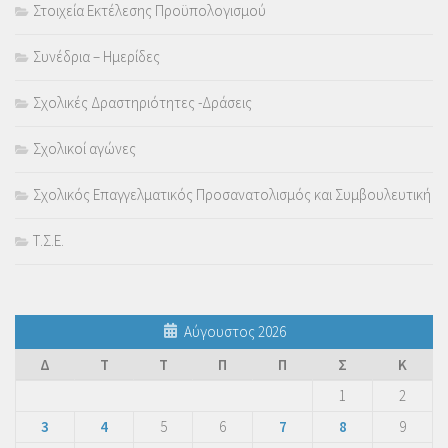
Στοιχεία Εκτέλεσης Προϋπολογισμού
Συνέδρια – Ημερίδες
Σχολικές Δραστηριότητες -Δράσεις
Σχολικοί αγώνες
Σχολικός Επαγγελματικός Προσανατολισμός και Συμβουλευτική
Τ.Σ.Ε.
Αύγουστος 2026
Δ
Τ
Τ
Π
Π
Σ
Κ
1
2
3
4
5
6
7
8
9