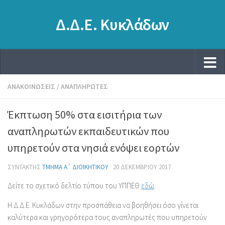
Δ.Δ.Ε. Κυκλάδων
ΑΝΑΚΟΙΝΏΣΕΙΣ
/
ΑΝΑΠΛΗΡΩΤΈΣ
Έκπτωση 50% στα εισιτήρια των
αναπληρωτών εκπαιδευτικών που
υπηρετούν στα νησιά ενόψει εορτών
ΣΥΝΤΆΚΤΗΣ
ΤΜΉΜΑ Α΄ ΔΙΟΙΚΗΤΙΚΟΎ
·
20 ΔΕΚΕΜΒΡΊΟΥ 2017
Δείτε το σχετικό δελτίο τύπου του ΥΠΠΕΘ
εδώ
.
Η Δ.Δ.Ε. Κυκλάδων στην προσπάθεια να βοηθήσει όσο γίνεται
καλύτερα και γρηγορότερα τους αναπληρωτές που υπηρετούν