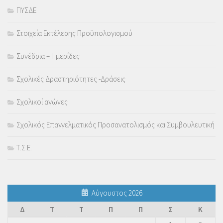
ΠΥΣΔΕ
Στοιχεία Εκτέλεσης Προϋπολογισμού
Συνέδρια – Ημερίδες
Σχολικές Δραστηριότητες -Δράσεις
Σχολικοί αγώνες
Σχολικός Επαγγελματικός Προσανατολισμός και Συμβουλευτική
Τ.Σ.Ε.
Αύγουστος 2026
Δ
Τ
Τ
Π
Π
Σ
Κ