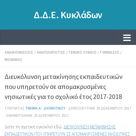
Δ.Δ.Ε. Κυκλάδων
ΑΝΑΚΟΙΝΏΣΕΙΣ
/
ΑΝΑΠΛΗΡΩΤΈΣ
/
ΓΕΝΙΚΌ ΛΎΚΕΙΟ
/
ΓΥΜΝΆΣΙΟ
/
ΜΌΝΙΜΟΙ
Διευκόλυνση μετακίνησης εκπαιδευτικών
που υπηρετούν σε απομακρυσμένες
νησιωτικές για το σχολικό έτος 2017-2018
ΣΥΝΤΆΚΤΗΣ
ΤΜΉΜΑ Α΄ ΔΙΟΙΚΗΤΙΚΟΎ
· ΔΗΜΟΣΙΕΎΤΗΚΕ
20 ΔΕΚΕΜΒΡΊΟΥ 2017
· ΕΝΗΜΕΡΏΘΗΚΕ
20 ΔΕΚΕΜΒΡΊΟΥ 2017
Δείτε τη σχετική εγκύκλιο εδώ:
ΔΙΕΥΚΟΛΥΝΣΗ ΜΕΤΑΚΙΝΗΣΗΣ
ΕΚΠΑΙΔΕΥΤΙΚΩΝ ΠΟΥ ΥΠΗΡΕΤΟΥΝ ΣΕ ΑΠΟΜΑΚΡΥΣΜΕΝΕΣ ΝΗΣΙΩΤΙΚΕΣ