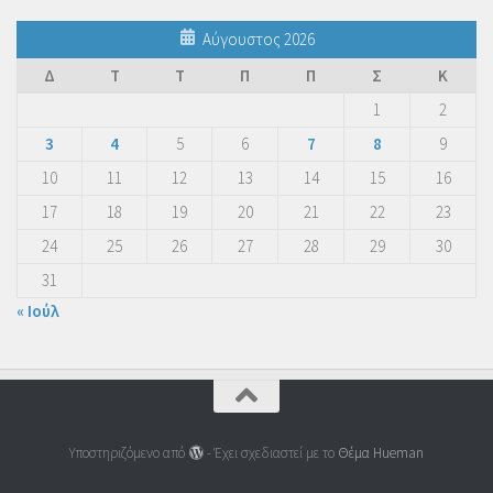
Αύγουστος 2026
Δ
Τ
Τ
Π
Π
Σ
Κ
1
2
3
4
5
6
7
8
9
10
11
12
13
14
15
16
17
18
19
20
21
22
23
24
25
26
27
28
29
30
31
« Ιούλ
Υποστηριζόμενο από
- Έχει σχεδιαστεί με το
Θέμα Ηueman