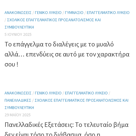
ΑΝΑΚΟΙΝΏΣΕΙΣ
/
ΓΕΝΙΚΌ ΛΎΚΕΙΟ
/
ΓΥΜΝΆΣΙΟ
/
ΕΠΑΓΓΕΛΜΑΤΙΚΌ ΛΎΚΕΙΟ
/
ΣΧΟΛΙΚΌΣ ΕΠΑΓΓΕΛΜΑΤΙΚΌΣ ΠΡΟΣΑΝΑΤΟΛΙΣΜΌΣ ΚΑΙ
ΣΥΜΒΟΥΛΕΥΤΙΚΉ
5 ΙΟΥΝΊΟΥ 2025
Το επάγγελμα το διαλέγεις με το μυαλό
αλλά… επενδύεις σε αυτό με τον χαρακτήρα
σου !
ΑΝΑΚΟΙΝΏΣΕΙΣ
/
ΓΕΝΙΚΌ ΛΎΚΕΙΟ
/
ΕΠΑΓΓΕΛΜΑΤΙΚΌ ΛΎΚΕΙΟ
/
ΠΑΝΕΛΛΑΔΙΚΈΣ
/
ΣΧΟΛΙΚΌΣ ΕΠΑΓΓΕΛΜΑΤΙΚΌΣ ΠΡΟΣΑΝΑΤΟΛΙΣΜΌΣ ΚΑΙ
ΣΥΜΒΟΥΛΕΥΤΙΚΉ
29 ΜΑΪ́ΟΥ 2025
Πανελλαδικές Εξετάσεις: Το τελευταίο βήμα
δεν είναι τόσο το διάβασμα, όσο η