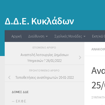
Δ.Δ.Ε. Κυκλάδων
Αρχική
Διεύθυνση
Σχολικές Μονάδες
Εκπ/κά 
ΕΠΌΜΕΝΟ ΆΡΘΡΟ
ΑΝΑΚΟΙ
Αναστολή λειτουργίας Δημόσιων
Υπηρεσιών ? 26/01/2022
Ανα
ΠΡΟΗΓΟΎΜΕΝΟ ΆΡΘΡΟ
Τοποθετήσεις αναπληρωτών 20-01-2022
25/
ΔΟΜΕΣ ΔΔΕ
ΣΥΝΤΆΚΤ
Ε.Κ.Φ.Ε.