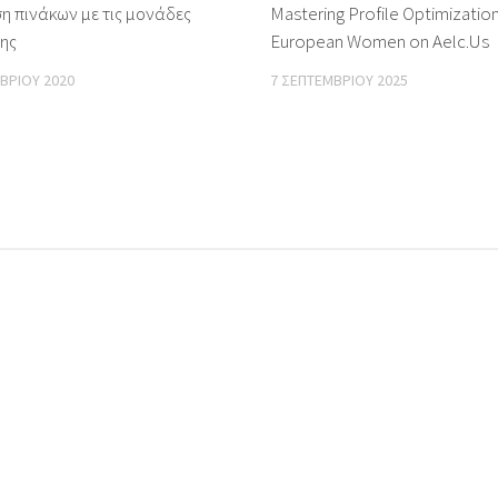
η πινάκων με τις μονάδες
Mastering Profile Optimization
ης
European Women on Aelc.Us
ΒΡΊΟΥ 2020
7 ΣΕΠΤΕΜΒΡΊΟΥ 2025