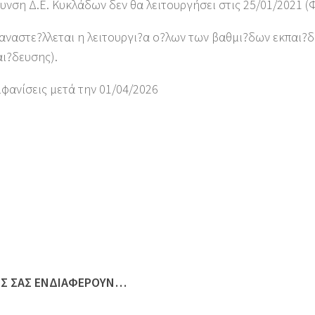
υνση Δ.Ε. Κυκλάδων δεν θα λειτουργήσει στις 25/01/2021 (Φ
αναστε?λλεται η λειτουργι?α ο?λων των βαθμι?δων εκπαι?
ι?δευσης).
μφανίσεις μετά την 01/04/2026
ΩΣ ΣΑΣ ΕΝΔΙΑΦΈΡΟΥΝ…