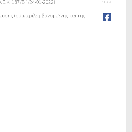
.Ε.Κ. 187/Β΄/24-01-2022).
SHARE
δευσης (συμπεριλαμβανομε?νης και της