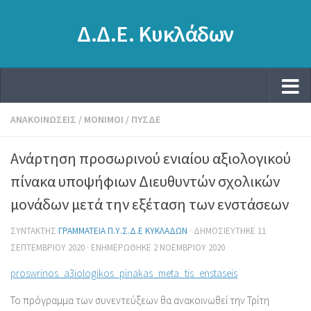
Δ.Δ.Ε. Κυκλάδων
ΑΝΑΚΟΙΝΏΣΕΙΣ
/
ΜΌΝΙΜΟΙ
/
ΠΥΣΔΕ
Ανάρτηση προσωρινού ενιαίου αξιολογικού
πίνακα υποψήφιων Διευθυντών σχολικών
μονάδων μετά την εξέταση των ενστάσεων
ΣΥΝΤΆΚΤΗΣ
ΓΡΑΜΜΑΤΕΊΑ Π.Υ.Σ.Δ.Ε ΚΥΚΛΆΔΩΝ
· ΔΗΜΟΣΙΕΎΤΗΚΕ
11
ΣΕΠΤΕΜΒΡΊΟΥ 2020
· ΕΝΗΜΕΡΏΘΗΚΕ
2 ΝΟΕΜΒΡΊΟΥ 2020
proswrinos_a3iologikos_pinakas_meta_tis_enstaseis
Το πρόγραμμα των συνεντεύξεων θα ανακοινωθεί την Τρίτη