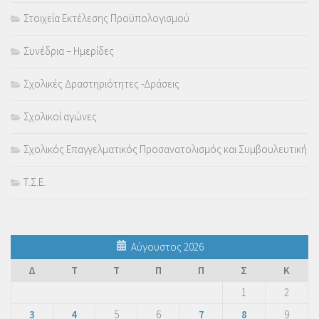
Στοιχεία Εκτέλεσης Προϋπολογισμού
Συνέδρια – Ημερίδες
Σχολικές Δραστηριότητες -Δράσεις
Σχολικοί αγώνες
Σχολικός Επαγγελματικός Προσανατολισμός και Συμβουλευτική
Τ.Σ.Ε.
Αύγουστος 2026
Δ
Τ
Τ
Π
Π
Σ
Κ
1
2
3
4
5
6
7
8
9