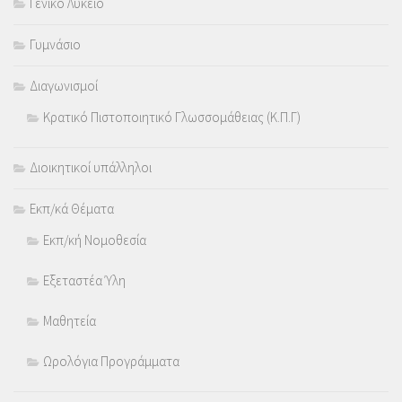
Γενικό Λύκειο
Γυμνάσιο
Διαγωνισμοί
Κρατικό Πιστοποιητικό Γλωσσομάθειας (Κ.Π.Γ)
Διοικητικοί υπάλληλοι
Εκπ/κά Θέματα
Εκπ/κή Νομοθεσία
Εξεταστέα Ύλη
Μαθητεία
Ωρολόγια Προγράμματα