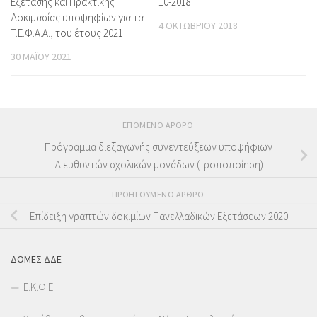
Εξέτασης και Πρακτικής
10-2018
Δοκιμασίας υποψηφίων για τα
4 ΟΚΤΩΒΡΊΟΥ 2018
Τ.Ε.Φ.Α.Α., του έτους 2021
30 ΜΑΪ́ΟΥ 2021
ΕΠΌΜΕΝΟ ΆΡΘΡΟ
Πρόγραμμα διεξαγωγής συνεντεύξεων υποψήφιων
Διευθυντών σχολικών μονάδων (Τροποποίηση)
ΠΡΟΗΓΟΎΜΕΝΟ ΆΡΘΡΟ
Επίδειξη γραπτών δοκιμίων Πανελλαδικών Εξετάσεων 2020
ΔΟΜΕΣ ΔΔΕ
Ε.Κ.Φ.Ε.