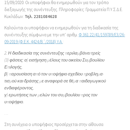
15/09/2020. Οι υποψήφιοι θα ενημερωθούν για τον τρόπο
διεξαγωγής της συνέντευξης. Πληροφορίες: Γραμματεία Π.Υ.Σ.Δ.Ε.
Κυκλάδων:
Τηλ. 2281084628
Καλούνται οι υποψήφιοι να ενημερωθούν για τη διαδικασία της
συνέντευξης σύμφωνα με την υπ’ αριθμ.
Φ.361.22/41/159789/Ε3/26-
09-2019 (Φ.Ε.Κ. 4424/Β΄/2018) Y.A.
:
2. Η διαδικασία της συνέντευξης περιλαμβάνει τρείς
(3) φάσεις: α) εισήγηση μέλους του οικείου Συμβουλίου
Επιλογής,
β) παρουσίαση από τον υποψήφιο σχεδίου προβλημα-
τισμού και δράσης με αναφορά σε θέμα παιδαγωγικού
ενδιαφέροντος,
γ) ερωτήσεις των μελών του συμβουλίου προς τον
υποψήφιο.
…
Στη συνέχεια ο υποψήφιος προσέρχεται στην αίθουσα