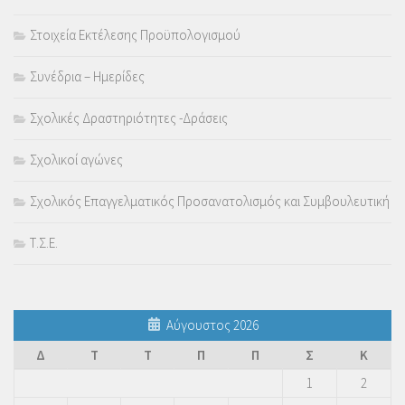
Στοιχεία Εκτέλεσης Προϋπολογισμού
Συνέδρια – Ημερίδες
Σχολικές Δραστηριότητες -Δράσεις
Σχολικοί αγώνες
Σχολικός Επαγγελματικός Προσανατολισμός και Συμβουλευτική
Τ.Σ.Ε.
Αύγουστος 2026
Δ
Τ
Τ
Π
Π
Σ
Κ
1
2