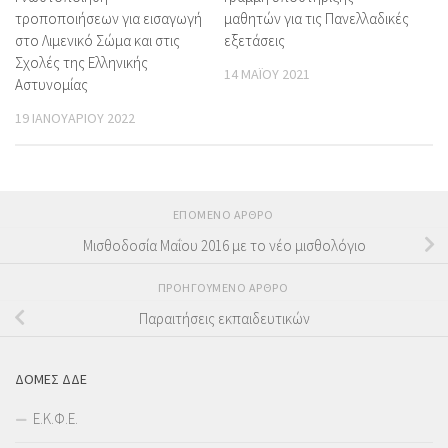
τροποποιήσεων για εισαγωγή
μαθητών για τις Πανελλαδικές
στο Λιμενικό Σώμα και στις
εξετάσεις
Σχολές της Ελληνικής
14 ΜΑΪ́ΟΥ 2021
Αστυνομίας
19 ΙΑΝΟΥΑΡΊΟΥ 2022
ΕΠΌΜΕΝΟ ΆΡΘΡΟ
Μισθοδοσία Μαΐου 2016 με το νέο μισθολόγιο
ΠΡΟΗΓΟΎΜΕΝΟ ΆΡΘΡΟ
Παραιτήσεις εκπαιδευτικών
ΔΟΜΕΣ ΔΔΕ
Ε.Κ.Φ.Ε.