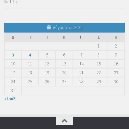
Τ.Σ.Ε.
Αύγουστος 2026
Δ
Τ
Τ
Π
Π
Σ
Κ
1
2
3
4
5
6
7
8
9
10
11
12
13
14
15
16
17
18
19
20
21
22
23
24
25
26
27
28
29
30
31
« Ιούλ