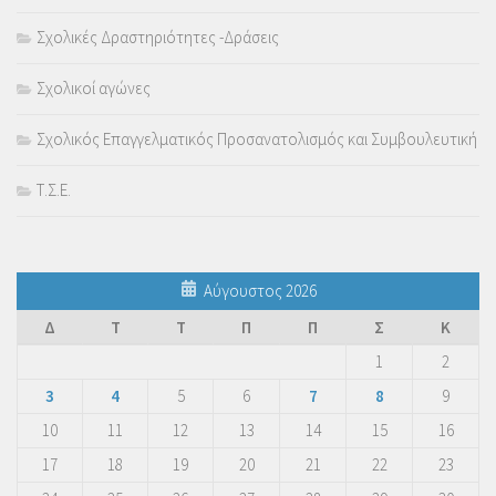
Σχολικές Δραστηριότητες -Δράσεις
Σχολικοί αγώνες
Σχολικός Επαγγελματικός Προσανατολισμός και Συμβουλευτική
Τ.Σ.Ε.
Αύγουστος 2026
Δ
Τ
Τ
Π
Π
Σ
Κ
1
2
3
4
5
6
7
8
9
10
11
12
13
14
15
16
17
18
19
20
21
22
23