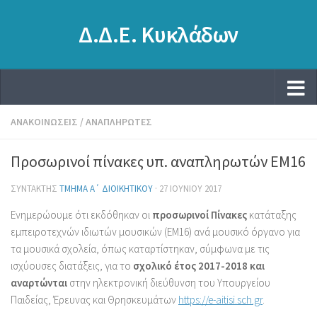
Δ.Δ.Ε. Κυκλάδων
ΑΝΑΚΟΙΝΏΣΕΙΣ
/
ΑΝΑΠΛΗΡΩΤΈΣ
Προσωρινοί πίνακες υπ. αναπληρωτών ΕΜ16
ΣΥΝΤΆΚΤΗΣ
ΤΜΉΜΑ Α΄ ΔΙΟΙΚΗΤΙΚΟΎ
·
27 ΙΟΥΝΊΟΥ 2017
Ενημερώουμε ότι εκδόθηκαν οι
προσωρινοί
Πίνακες
κατάταξης
εμπειροτεχνών ιδιωτών μουσικών (ΕΜ16) ανά μουσικό όργανο για
τα μουσικά σχολεία, όπως καταρτίστηκαν, σύμφωνα με τις
ισχύουσες διατάξεις, για το
σχολικό έτος 2017-2018
και
αναρτώνται
στην ηλεκτρονική διεύθυνση του Υπουργείου
Παιδείας, Έρευνας και Θρησκευμάτων
https://e-aitisi.sch.gr
.