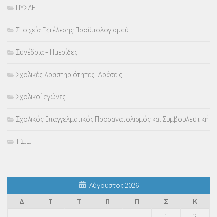
ΠΥΣΔΕ
Στοιχεία Εκτέλεσης Προϋπολογισμού
Συνέδρια – Ημερίδες
Σχολικές Δραστηριότητες -Δράσεις
Σχολικοί αγώνες
Σχολικός Επαγγελματικός Προσανατολισμός και Συμβουλευτική
Τ.Σ.Ε.
Αύγουστος 2026
Δ
Τ
Τ
Π
Π
Σ
Κ
1
2