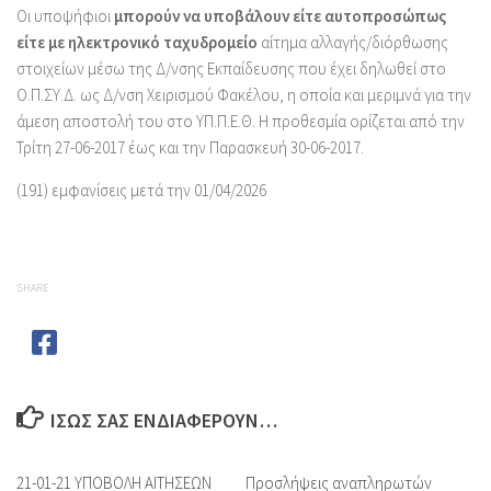
Οι υποψήφιοι
μπορούν να υποβάλουν είτε αυτοπροσώπως
είτε με ηλεκτρονικό ταχυδρομείο
αίτημα αλλαγής/διόρθωσης
στοιχείων μέσω της Δ/νσης Εκπαίδευσης που έχει δηλωθεί στο
Ο.Π.ΣΥ.Δ. ως Δ/νση Χειρισμού Φακέλου, η οποία και μεριμνά για την
άμεση αποστολή του στο ΥΠ.Π.Ε.Θ. Η προθεσμία ορίζεται από την
Τρίτη 27-06-2017 έως και την Παρασκευή 30-06-2017.
(191) εμφανίσεις μετά την 01/04/2026
SHARE
ΊΣΩΣ ΣΑΣ ΕΝΔΙΑΦΈΡΟΥΝ…
21-01-21 ΥΠΟΒΟΛΗ ΑΙΤΗΣΕΩΝ
Προσλήψεις αναπληρωτών