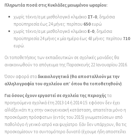
Πληρωτέα ποσά στις Κυκλάδες μειωμένου ωραρίου:
χωρίς τέκνο/α με μισθολογικό κλιμάκιο
ΣΤ-0
, δημόσια
προϋπηρεσία έως 24 μήνες: περίπου
650
ευρώ
χωρίς τέκνο/α με μισθολογικό κλιμάκιο
Ε-0
, δημόσια
προϋπηρεσία 24 μήνες κ μία ημέρα έως 48 μήνες: περίπου
710
ευρώ.
Οι τοποθετήσεις των εκπαιδευτικών σε σχολικές μονάδες θα
ανακοινωθούν το απόγευμα της Παρασκευής 22 Ιανουαρίου 2016.
Όσον αφορά στα
δικαιολογητικά (θα αποσταλλούν με την
αλληλογραφία του σχολείου απ’ όπου θα τοποθετηθούν)
:
Για όσους έχουν εργαστεί σε σχολεία της περιοχής
τα
προηγούμενα σχολικά έτη 2013-14 ή 2014-15: εφόσον δεν έχει
αλλάξει κάτι π.χ στην οικογενειακή κατάσταση, απαιτείται μόνο η
προσκόμιση πρόσφατων (εντός του 2015) γνωματεύσεων από
παθολόγο ή γενικό ιατρό και ψυχίατρο. Εάν δεν υπάρχουν, θα τις
προσκομίσουν το συντομότερο δυνατό (έχουμε ήδη αποστείλει