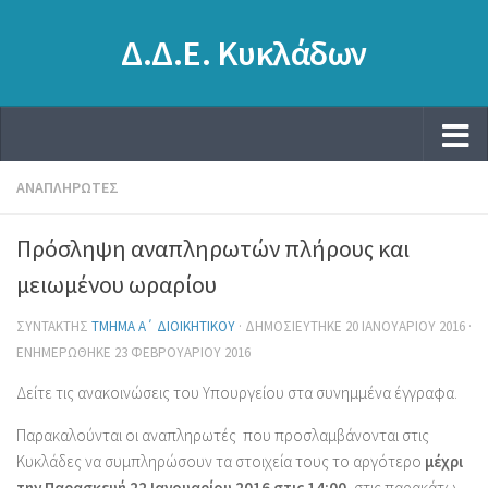
Δ.Δ.Ε. Κυκλάδων
ΑΝΑΠΛΗΡΩΤΈΣ
Πρόσληψη αναπληρωτών πλήρους και
μειωμένου ωραρίου
ΣΥΝΤΆΚΤΗΣ
ΤΜΉΜΑ Α΄ ΔΙΟΙΚΗΤΙΚΟΎ
· ΔΗΜΟΣΙΕΎΤΗΚΕ
20 ΙΑΝΟΥΑΡΊΟΥ 2016
·
ΕΝΗΜΕΡΏΘΗΚΕ
23 ΦΕΒΡΟΥΑΡΊΟΥ 2016
Δείτε τις ανακοινώσεις του Υπουργείου στα συνημμένα έγγραφα.
Παρακαλούνται οι αναπληρωτές που προσλαμβάνονται στις
Κυκλάδες να συμπληρώσουν τα στοιχεία τους το αργότερο
μέχρι
την Παρασκευή 22 Ιανουαρίου 2016 στις 14:00,
στις παρακάτω