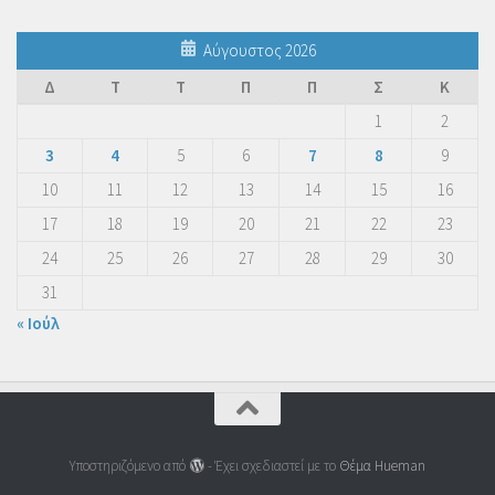
Αύγουστος 2026
Δ
Τ
Τ
Π
Π
Σ
Κ
1
2
3
4
5
6
7
8
9
10
11
12
13
14
15
16
17
18
19
20
21
22
23
24
25
26
27
28
29
30
31
« Ιούλ
Υποστηριζόμενο από
- Έχει σχεδιαστεί με το
Θέμα Ηueman