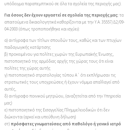
υπόδειγμα παραπεμπτικού σε όλα τα σχολεία της περιοχής μας).
Για όσους δεν έχουν εργαστεί σε σχολεία της περιοχής μας:
τα
απαιτούμενα δικαιολογητικά καθορίζονται με την Υ.Α. 35557/Δ2/09-
04-2003 (όπως τροποποιήθηκε και ισχύει):
α) αντίγραφα των τίτλων σπουδών τους, καθώς και των πτυχίων
παιδαγωγικής κατάρτισης
β) προκειμένου για πολίτες χωρών της Ευρωπαϊκής Ένωσης,
πιστοποιητικό της αρμόδιας αρχής της χώρας τους ότι είναι
πολίτες της χώρας αυτής
γ) πιστοποιητικό στρατολογίας τύπου Α΄ ότι εκπλήρωσαν τις
στρατιωτικές τους υποχρεώσεις ή έχουν νόμιμα απαλλαγεί από
αυτές,
δ) αντίγραφο ποινικού μητρώου, (αναζητείται από την Υπηρεσία
μας)
ε) πιστοποιητικό της Εισαγγελίας Πλημμελειοδικών ότι δεν
διώκονται (αρκεί και υπεύθυνη δήλωση)
στ)
πρόσφατες γνωματεύσεις από παθολόγο ή γενικό ιατρό