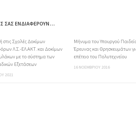
ΩΣ ΣΑΣ ΕΝΔΙΑΦΈΡΟΥΝ…
ή στις Σχολές Δοκίμων
Μήνυμα του Υπουργού Παιδεί
όρων Λ.Σ.-ΕΛ.ΑΚΤ. και Δοκίμων
Έρευνας και Θρησκευμάτων γι
υλάκων με το σύστημα των
επέτειο του Πολυτεχνείου
δικών Εξετάσεων
16 ΝΟΕΜΒΡΊΟΥ 2016
ΟΥ 2021