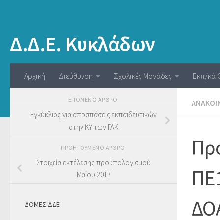
Δ.Δ.Ε. Κυκλάδων
Αρχική
Διεύθυνση
Σχολικές Μονάδες
Εκπ/κά 
ΕΠΌΜΕΝΟ ΆΡΘΡΟ
ΑΝΑΚΟΙ
Εγκύκλιος για αποσπάσεις εκπαιδευτικών
στην ΚΥ των ΓΑΚ
Πρ
ΠΡΟΗΓΟΎΜΕΝΟ ΆΡΘΡΟ
Στοιχεία εκτέλεσης προϋπολογισμού
ΠΕ1
Μαΐου 2017
ΔΟΑ
ΔΟΜΕΣ ΔΔΕ