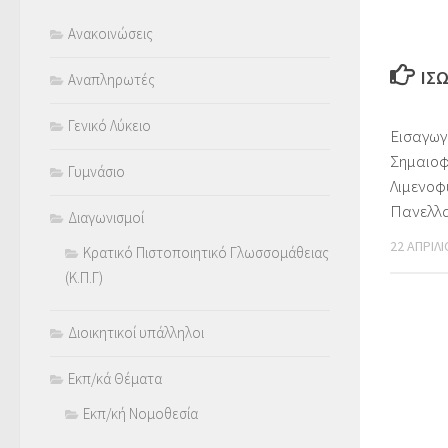
Ανακοινώσεις
ΊΣ
Αναπληρωτές
Γενικό Λύκειο
Eισαγωγ
Σημαιοφ
Γυμνάσιο
Λιμενοφ
Πανελλα
Διαγωνισμοί
22 ΑΠΡΙΛΊ
Κρατικό Πιστοποιητικό Γλωσσομάθειας
(Κ.Π.Γ)
Διοικητικοί υπάλληλοι
Εκπ/κά Θέματα
Εκπ/κή Νομοθεσία