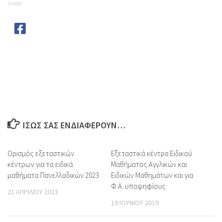
SHARE
ΊΣΩΣ ΣΑΣ ΕΝΔΙΑΦΈΡΟΥΝ…
Ορισμός εξεταστικών
Εξεταστικά κέντρα Ειδικού
κέντρων για τα ειδικά
Μαθήματος Αγγλικών και
μαθήματα Πανελλαδικών 2023
Ειδικών Μαθημάτων και για
Φ.Α. υποψηφίους
21 ΑΠΡΙΛΊΟΥ 2023
19 ΙΟΥΝΊΟΥ 2019