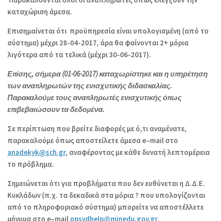
καταχώριση άμεσα.
Επισημαίνεται ότι προϋπηρεσία είναι υπολογισμένη (από το
σύστημα) μέχρι 28-04-2017, άρα θα φαίνονται 2+ μόρια
λιγότερα από τα τελικά (μέχρι 30-06-2017).
Επίσης, σήμερα (01-06-2017) καταχωρίστηκε και η υπηρέτηση
των αναπληρωτών της ενισχυτικής διδασκαλίας.
Παρακαλούμε τους αναπληρωτές ενισχυτικής όπως
επιβεβαιώσουν τα δεδομένα.
Σε περίπτωση που βρείτε διαφορές με ό,τι αναμένατε,
παρακαλούμε όπως αποστείλετε άμεσα
e
–
mail
στο
anadekyk@sch.gr
, αναφέροντας με κάθε δυνατή λεπτομέρεια
το πρόβλημα.
Σημειώνεται ότι για προβλήματα που δεν ευθύνεται η Δ.Δ.Ε.
Κυκλάδων (π.χ. τα δεκαδικά στα μόρια ? που υπολογίζονται
από το πληροφοριακό σύστημα) μπορείτε να αποστέλλετε
μήνυμα στο
e
–
mail
opsydhelp@minedu.gov.gr
.