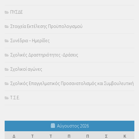
ΠΥΣΔΕ
Στοιχεία Εκτέλεσης Προϋπολογισμού
Συνέδρια – Ημερίδες
Σχολικές Δραστηριότητες -Δράσεις
Σχολικοί αγώνες
Σχολικός Επαγγελματικός Προσανατολισμός και Συμβουλευτική
Τ.Σ.Ε.
Αύγουστος 2026
Δ
Τ
Τ
Π
Π
Σ
Κ