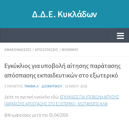
Δ.Δ.Ε. Κυκλάδων
ΑΝΑΚΟΙΝΏΣΕΙΣ
/
ΑΠΟΣΠΆΣΕΙΣ
/
ΜΌΝΙΜΟΙ
Εγκύκλιος για υποβολή αίτησης παράτασης
απόσπασης εκπαιδευτικών στο εξωτερικό
ΣΥΝΤΆΚΤΗΣ
ΤΜΉΜΑ Α΄ ΔΙΟΙΚΗΤΙΚΟΎ
·
10 ΜΑΪ́ΟΥ 2018
Δείτε τη σχετική εγκύκλιο εδώ:
ΕΓΚΥΚΛΙΟΣ ΓΙΑ ΥΠΟΒΟΛΗ ΑΙΤΗΣΗΣ
ΠΑΡΑΤΑΣΗΣ ΑΠΟΣΠΑΣΗΣ ΣΤΟ ΕΞΩΤΕΡΙΚΟ_65ΖΤ4653ΠΣ-ΚΛΦ
(84) εμφανίσεις μετά την 01/04/2026