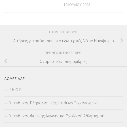
10 ΙΟΥΛΊΟΥ 2025
ΕΠΌΜΕΝΟ ΆΡΘΡΟ
Αιτήσεις για απόσπαση στο εξωτερικό, Νότιο Ημισφαίριο
ΠΡΟΗΓΟΎΜΕΝΟ ΆΡΘΡΟ
Ονομαστικές υπεραριθμίες
ΔΟΜΕΣ ΔΔΕ
Ε.Κ.Φ.Ε.
Υπεύθυνος Πληροφορικής και Νέων Τεχνολογιών
Υπεύθυνος Φυσικής Αγωγής και Σχολικού Αθλητισμού