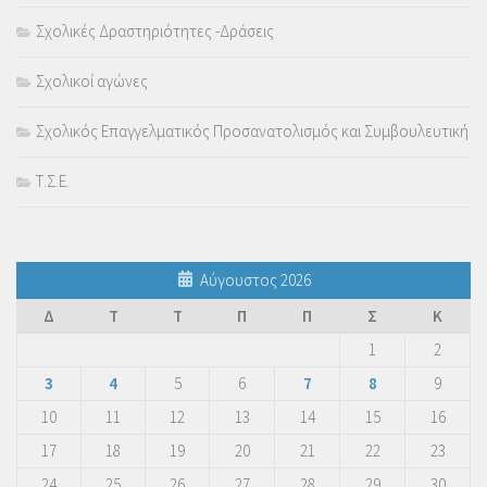
Σχολικές Δραστηριότητες -Δράσεις
Σχολικοί αγώνες
Σχολικός Επαγγελματικός Προσανατολισμός και Συμβουλευτική
Τ.Σ.Ε.
Αύγουστος 2026
Δ
Τ
Τ
Π
Π
Σ
Κ
1
2
3
4
5
6
7
8
9
10
11
12
13
14
15
16
17
18
19
20
21
22
23
24
25
26
27
28
29
30