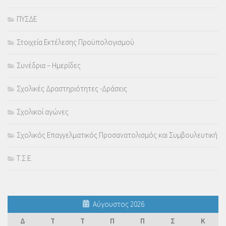
ΠΥΣΔΕ
Στοιχεία Εκτέλεσης Προϋπολογισμού
Συνέδρια – Ημερίδες
Σχολικές Δραστηριότητες -Δράσεις
Σχολικοί αγώνες
Σχολικός Επαγγελματικός Προσανατολισμός και Συμβουλευτική
Τ.Σ.Ε.
Αύγουστος 2026
Δ
Τ
Τ
Π
Π
Σ
Κ