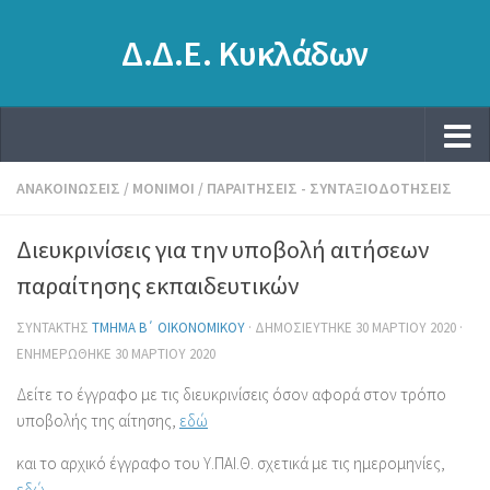
Δ.Δ.Ε. Κυκλάδων
ΑΝΑΚΟΙΝΏΣΕΙΣ
/
ΜΌΝΙΜΟΙ
/
ΠΑΡΑΙΤΉΣΕΙΣ - ΣΥΝΤΑΞΙΟΔΟΤΉΣΕΙΣ
Διευκρινίσεις για την υποβολή αιτήσεων
παραίτησης εκπαιδευτικών
ΣΥΝΤΆΚΤΗΣ
ΤΜΉΜΑ Β΄ ΟΙΚΟΝΟΜΙΚΟΎ
· ΔΗΜΟΣΙΕΎΤΗΚΕ
30 ΜΑΡΤΊΟΥ 2020
·
ΕΝΗΜΕΡΏΘΗΚΕ
30 ΜΑΡΤΊΟΥ 2020
Δείτε το έγγραφο με τις διευκρινίσεις όσον αφορά στον τρόπο
υποβολής της αίτησης,
εδώ
και το αρχικό έγγραφο του Υ.ΠΑΙ.Θ. σχετικά με τις ημερομηνίες,
εδώ
.