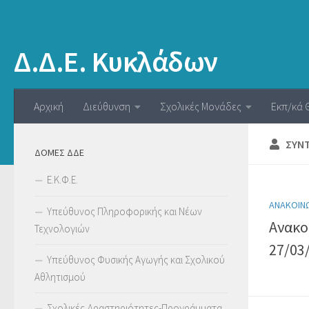
Δ.Δ.Ε. Κυκλάδων
Αρχική
Διεύθυνση
Σχολικές Μονάδες
Εκπ/κά 
ΣΥΝ
ΔΟΜΕΣ ΔΔΕ
Ε.Κ.Φ.Ε.
ΑΝΑΚΟΙΝ
Υπεύθυνος Πληροφορικής και Νέων
Ανακο
Τεχνολογιών
27/03
Υπεύθυνος Φυσικής Αγωγής και Σχολικού
Αθλητισμού
Σχολικές Δραστηριότητες-Προγράμματα