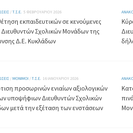
ΏΣΕΙΣ
/
Τ.Σ.Ε.
5 ΦΕΒΡΟΥΑΡΊΟΥ 2026
ΑΝΑΚΟ
έτηση εκπαιδευτικών σε κενούμενες
Κύρ
ς Διευθυντών Σχολικών Μονάδων της
Διε
υνσης Δ.Ε. Κυκλάδων
δήλ
ΏΣΕΙΣ
/
ΜΌΝΙΜΟΙ
/
Τ.Σ.Ε.
16 ΙΑΝΟΥΑΡΊΟΥ 2026
ΑΝΑΚΟ
τιση προσωρινών ενιαίων αξιολογικών
Κατ
ων υποψήφιων Διευθυντών Σχολικών
πιν
ων μετά την εξέταση των ενστάσεων
Μον