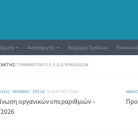
Θέματα
Αναπληρωτές
Εκδρομές Σχολείων
Επικοινων
ΤΆΚΤΗΣ:
ΓΡΑΜΜΑΤΕΊΑ Π.Υ.Σ.Δ.Ε ΚΥΚΛΆΔΩΝ
ΏΣΕΙΣ
/
ΜΌΝΙΜΟΙ
/
ΠΥΣΔΕ
31 ΜΑΡΤΊΟΥ 2026
ΑΝΑΚΟ
ίνωση οργανικών υπεραριθμιών –
Προ
/2026