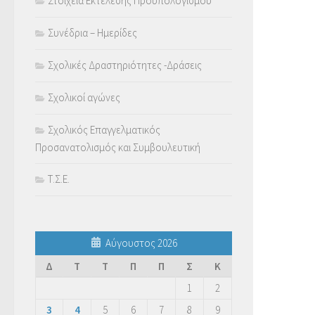
Στοιχεία Εκτέλεσης Προϋπολογισμού
Συνέδρια – Ημερίδες
Σχολικές Δραστηριότητες -Δράσεις
Σχολικοί αγώνες
Σχολικός Επαγγελματικός
Προσανατολισμός και Συμβουλευτική
Τ.Σ.Ε.
Αύγουστος 2026
Δ
Τ
Τ
Π
Π
Σ
Κ
1
2
3
4
5
6
7
8
9