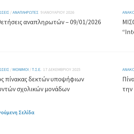
ΏΣΕΙΣ
/
ΑΝΑΠΛΗΡΩΤΈΣ
9 ΙΑΝΟΥΑΡΊΟΥ 2026
ΑΝΑΚΟ
ετήσεις αναπληρωτών – 09/01/2026
ΜΙΣ
“Int
ΏΣΕΙΣ
/
ΜΌΝΙΜΟΙ
/
Τ.Σ.Ε.
17 ΔΕΚΕΜΒΡΊΟΥ 2025
ΑΝΑΚΟ
ός πίνακας δεκτών υποψήφιων
Πίν
υντών σχολικών μονάδων
την
γούμενη Σελίδα