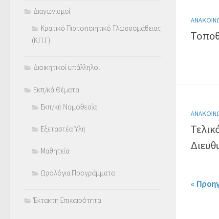
Διαγωνισμοί
ΑΝΑΚΟΙΝ
Κρατικό Πιστοποιητικό Γλωσσομάθειας
Τοποθ
(Κ.Π.Γ)
Διοικητικοί υπάλληλοι
Εκπ/κά Θέματα
Εκπ/κή Νομοθεσία
ΑΝΑΚΟΙΝ
Τελικ
Εξεταστέα Ύλη
Διευθ
Μαθητεία
Ωρολόγια Προγράμματα
« Προη
Έκτακτη Επικαιρότητα