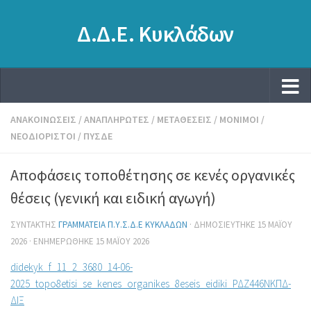
Δ.Δ.Ε. Κυκλάδων
ΑΝΑΚΟΙΝΏΣΕΙΣ
/
ΑΝΑΠΛΗΡΩΤΈΣ
/
ΜΕΤΑΘΈΣΕΙΣ
/
ΜΌΝΙΜΟΙ
/
ΝΕΟΔΙΌΡΙΣΤΟΙ
/
ΠΥΣΔΕ
Αποφάσεις τοποθέτησης σε κενές οργανικές
θέσεις (γενική και ειδική αγωγή)
ΣΥΝΤΆΚΤΗΣ
ΓΡΑΜΜΑΤΕΊΑ Π.Υ.Σ.Δ.Ε ΚΥΚΛΆΔΩΝ
· ΔΗΜΟΣΙΕΎΤΗΚΕ
15 ΜΑΪ́ΟΥ
2026
· ΕΝΗΜΕΡΏΘΗΚΕ
15 ΜΑΪ́ΟΥ 2026
didekyk_f_11_2_3680_14-06-
2025_topo8etisi_se_kenes_organikes_8eseis_eidiki_ΡΔΖ446ΝΚΠΔ-
ΔΙΞ