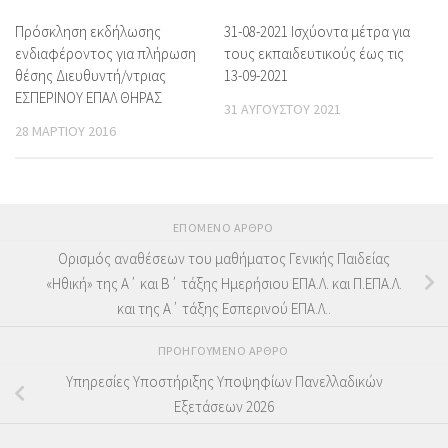
Πρόσκληση εκδήλωσης
31-08-2021 Ισχύοντα μέτρα για
ενδιαφέροντος για πλήρωση
τους εκπαιδευτικούς έως τις
θέσης Διευθυντή/ντριας
13-09-2021
ΕΣΠΕΡΙΝΟΥ ΕΠΑΛ ΘΗΡΑΣ
31 ΑΥΓΟΎΣΤΟΥ 2021
28 ΜΑΡΤΊΟΥ 2016
ΕΠΌΜΕΝΟ ΆΡΘΡΟ
Ορισμός αναθέσεων του μαθήματος Γενικής Παιδείας
«Ηθική» της Α΄ και Β΄ τάξης Ημερήσιου ΕΠΑ.Λ. και Π.ΕΠΑ.Λ.
και της Α΄ τάξης Εσπερινού ΕΠΑ.Λ..
ΠΡΟΗΓΟΎΜΕΝΟ ΆΡΘΡΟ
Υπηρεσίες Υποστήριξης Υποψηφίων Πανελλαδικών
Εξετάσεων 2026