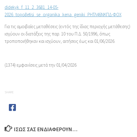
didekyk_f_11_2_3681_14-05-
2026_topo8etisi_se_organika_kena_geniki_ΡΗΤΛ46ΝΚΠΔ-ΦΟΧ
Για τις αμοιβαίες μεταθέσεις (εντός της ίδιας περιοχής μετάθεσης)
ισχύουν οι διατάξεις της παρ. 10 του Π.Δ. 50/1996, όπως
τροποποιήθηκαν και ισχύουν, αιτήσεις έως και 01/06/2026.
(1374) εμφανίσεις μετά την 01/04/2026
SHARE
ΊΣΩΣ ΣΑΣ ΕΝΔΙΑΦΈΡΟΥΝ…