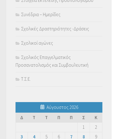
Στοιχεία Εκτέλεσης Προϋπολογισμού
Συνέδρια – Ημερίδες
Σχολικές Δραστηριότητες -Δράσεις
Σχολικοί αγώνες
Σχολικός Επαγγελματικός
Προσανατολισμός και Συμβουλευτική
Τ.Σ.Ε.
Αύγουστος 2026
Δ
Τ
Τ
Π
Π
Σ
Κ
1
2
3
4
5
6
7
8
9