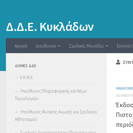
Δ.Δ.Ε. Κυκλάδων
Αρχική
Διεύθυνση
Σχολικές Μονάδες
Εκπ/κά 
ΣΥΝ
ΔΟΜΕΣ ΔΔΕ
Ε.Κ.Φ.Ε.
ΑΝΑΚΟΙΝ
Υπεύθυνος Πληροφορικής και Νέων
30 ΙΑΝΟΥ
Τεχνολογιών
Έκδοσ
Υπεύθυνος Φυσικής Αγωγής και Σχολικού
Πιστο
Αθλητισμού
περιό
Σχολικές Δραστηριότητες-Προγράμματα