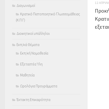
12 ΑΠΡΙΛΊ
Διαγωνισμοί
Προκή
Κρατικό Πιστοποιητικό Γλωσσομάθειας
Κρατι
(Κ.Π.Γ)
εξετα
Διοικητικοί υπάλληλοι
Εκπ/κά Θέματα
Εκπ/κή Νομοθεσία
Εξεταστέα Ύλη
Μαθητεία
Ωρολόγια Προγράμματα
Έκτακτη Επικαιρότητα