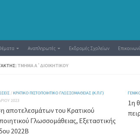
Θέματα
Αναπληρωτές
Εκδρομές Σχολείων
Επικοινων
ΤΆΚΤΗΣ:
ΤΜΗΜΑ Α΄ΔΙΟΙΚΗΤΙΚΟΥ
ΏΣΕΙΣ
/
ΚΡΑΤΙΚΌ ΠΙΣΤΟΠΟΙΗΤΙΚΌ ΓΛΩΣΣΟΜΆΘΕΙΑΣ (Κ.Π.Γ)
ΓΕΝΙΚ
ΑΡΊΟΥ 2023
1η 
η αποτελεσμάτων του Κρατικού
πει
ποιητικού Γλωσσομάθειας, Εξεταστικής
δου 2022Β