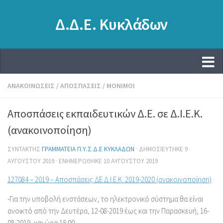
Δ.Δ.Ε. Κυκλάδων
ΑΝΑΚΟΙΝΏΣΕΙΣ
/
ΑΠΟΣΠΆΣΕΙΣ
/
ΜΌΝΙΜΟΙ
Αποσπάσεις εκπαιδευτικών Δ.Ε. σε Δ.Ι.Ε.Κ.
(ανακοινοποίηση)
ΣΥΝΤΆΚΤΗΣ
ΓΡΑΜΜΑΤΕΊΑ Π.Υ.Σ.Δ.Ε ΚΥΚΛΆΔΩΝ
· ΔΗΜΟΣΙΕΎΤΗΚΕ
9
ΑΥΓΟΎΣΤΟΥ 2019
· ΕΝΗΜΕΡΏΘΗΚΕ
10 ΑΥΓΟΎΣΤΟΥ 2019
127084 – 2019 – Αποσπάσεις ΔΕ Δ.Ι.Ε.Κ. 2019-2020 (ανακοινοποίηση)
-Για την υποβολή ενστάσεων, το ηλεκτρονικό σύστημα θα είναι
ανοικτό από την Δευτέρα, 12-08-2019 έως και την Παρασκευή, 16-
08-2019, και ώρα 15:00.