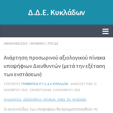
Δ.Δ.Ε. Κυκλάδων
ΑΝΑΚΟΙΝΏΣΕΙΣ
/
ΜΌΝΙΜΟΙ
/
ΠΥΣΔΕ
Ανάρτηση προσωρινού αξιολογικού πίνακα
υποψήφιων Διευθυντών (μετά την εξέταση
των ενστάσεων)
ΣΥΝΤΆΚΤΗΣ
ΓΡΑΜΜΑΤΕΊΑ Π.Υ.Σ.Δ.Ε ΚΥΚΛΆΔΩΝ
· ΔΗΜΟΣΙΕΎΤΗΚΕ
21
ΝΟΕΜΒΡΊΟΥ 2018
· ΕΝΗΜΕΡΏΘΗΚΕ
23 ΝΟΕΜΒΡΊΟΥ 2018
proswrinos_a3iologikos_pinakas_meta_tis_enstaseis
Οι συνεντεύξεις των υποψηφίων θα πραγματοποιηθούν τη