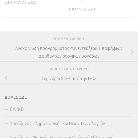
24 ΑΠΡΙΛΊΟΥ 2019
6 ΙΟΥΛΊΟΥ 2016
ΕΠΌΜΕΝΟ ΆΡΘΡΟ
Ανακοίνωση προγράμματος συνεντεύξεων υποψήφιων
Διευθυντών σχολικών μονάδων
ΠΡΟΗΓΟΎΜΕΝΟ ΆΡΘΡΟ
Σεμινάρια STEM από την ΕΕΦ.
ΔΟΜΕΣ ΔΔΕ
Ε.Κ.Φ.Ε.
Υπεύθυνος Πληροφορικής και Νέων Τεχνολογιών
Υπεύθυνος Φυσικής Αγωγής και Σχολικού Αθλητισμού