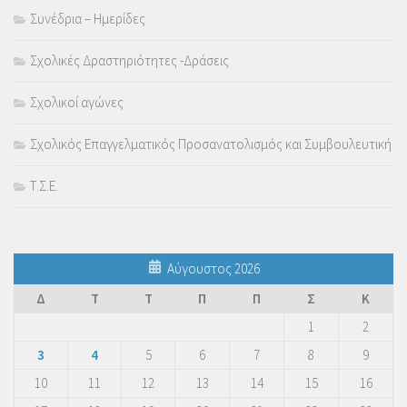
Συνέδρια – Ημερίδες
Σχολικές Δραστηριότητες -Δράσεις
Σχολικοί αγώνες
Σχολικός Επαγγελματικός Προσανατολισμός και Συμβουλευτική
Τ.Σ.Ε.
Αύγουστος 2026
Δ
Τ
Τ
Π
Π
Σ
Κ
1
2
3
4
5
6
7
8
9
10
11
12
13
14
15
16