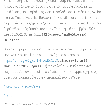
Η Διεύθυνση Δευτεροβάθμιας Εκπαίδευσης Κυκλάδων δια της
Υπευθύνου Σχολικών Δραστηριοτήτων, σε
συνεργασία με τις
Διευθύνσεις Πρωτοβάθμιας & Δευτεροβάθμιας Εκπαίδευσης Αχαΐας
δια των Υπευθύνων
Περιβαλλοντικής Εκπαίδευσης προτίθενται να
διοργανώσουν
σύγχρονη
εξ αποστάσεως
επιμορφωτική Εσπερίδα
Περιβαλλοντικής Εκπαίδευσης
την
Τετάρτη
, 16 Νοεμβρίου 2022
ώρες 18:00-20:30,
με θέμα:
??Σύγχρονα Περιβαλλοντικά
Θέματα??
Οι ενδιαφερόμενοι εκπαιδευτικοί
καλούνται να συμπληρώσουν
την ηλεκτρονική αίτηση συμμετοχής στο
σύνδεσμο
https://forms.gle/8gjuJr1MRowBuXqV9
,
μέχρι την Τρίτη 15
Νοεμβρίου 2022 (ώρα 14:00)
για να λάβουν
με ηλεκτρονικό
ταχυδρομείο τον απαραίτητο σύνδεσμο για τη συμμετοχή τους
στην πλατφόρμα σύγχρονης
τηλεκπαίδευσης Webex
.
Ανακοίνωση -Πρόσκληση
Αφίσα
(93) εμφανίσεις μετά την 01/04/2026