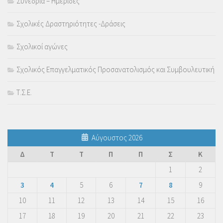
Συνέδρια – Ημερίδες
Σχολικές Δραστηριότητες -Δράσεις
Σχολικοί αγώνες
Σχολικός Επαγγελματικός Προσανατολισμός και Συμβουλευτική
Τ.Σ.Ε.
Αύγουστος 2026
Δ
Τ
Τ
Π
Π
Σ
Κ
1
2
3
4
5
6
7
8
9
10
11
12
13
14
15
16
17
18
19
20
21
22
23