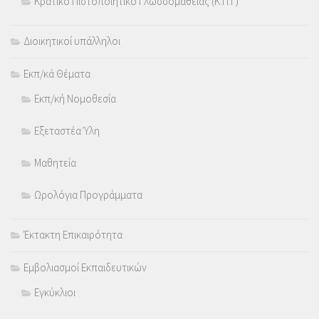
Κρατικό Πιστοποιητικό Γλωσσομάθειας (Κ.Π.Γ)
Διοικητικοί υπάλληλοι
Εκπ/κά Θέματα
Εκπ/κή Νομοθεσία
Εξεταστέα Ύλη
Μαθητεία
Ωρολόγια Προγράμματα
Έκτακτη Επικαιρότητα
Εμβολιασμοί Εκπαιδευτικών
Εγκύκλιοι