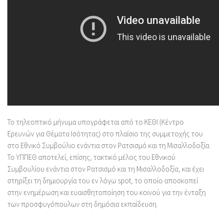
To τηλεοπτικό μήνυμα υπογράφεται από το ΚΕΘΙ (Κέντρο
Ερευνών για Θέματα Ισότητας) στο πλαίσιο της συμμετοχής του
στο Εθνικό Συμβούλιο ενάντια στον Ρατσισμό και τη Μισαλλοδοξία.
Το ΥΠΠΕΘ αποτελεί, επίσης, τακτικό μέλος του Εθνικού
Συμβουλίου ενάντια στον Ρατσισμό και τη Μισαλλοδοξία, και έχει
στηρίξει τη δημιουργία του εν λόγω spot, το οποίο αποσκοπεί
στην ενημέρωση και ευαισθητοποίηση του κοινού για την ένταξη
των προσφυγόπουλων στη δημόσια εκπαίδευση.