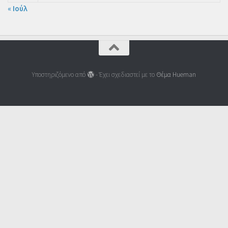
« Ιούλ
Υποστηριζόμενο από
- Έχει σχεδιαστεί με το
Θέμα Ηueman