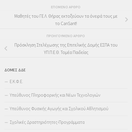
ΕΠΌΜΕΝΟ ΆΡΘΡΟ
Μαθητές του ΓΕ.Λ. Θήρας εκτοξεύουν τα όνειρά τους με
το CanSant!
ΠΡΟΗΓΟΎΜΕΝΟ ΆΡΘΡΟ
Πρόσκληση Στελέχωσης της Επιτελικής Δομής ΕΣΠΑ του
ΥΠ.Π.Ε.Θ. Τομέα Παιδείας
ΔΟΜΕΣ ΔΔΕ
Ε.Κ.Φ.Ε.
Υπεύθυνος Πληροφορικής και Νέων Τεχνολογιών
Υπεύθυνος Φυσικής Αγωγής και Σχολικού Αθλητισμού
Σχολικές Δραστηριότητες-Προγράμματα