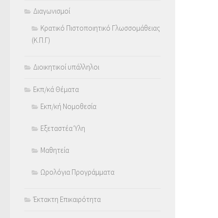
Διαγωνισμοί
Κρατικό Πιστοποιητικό Γλωσσομάθειας
(Κ.Π.Γ)
Διοικητικοί υπάλληλοι
Εκπ/κά Θέματα
Εκπ/κή Νομοθεσία
Εξεταστέα Ύλη
Μαθητεία
Ωρολόγια Προγράμματα
Έκτακτη Επικαιρότητα