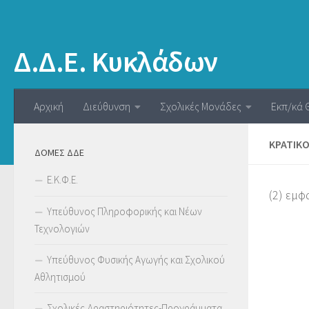
Δ.Δ.Ε. Κυκλάδων
Αρχική
Διεύθυνση
Σχολικές Μονάδες
Εκπ/κά 
ΚΡΑΤΙΚ
ΔΟΜΕΣ ΔΔΕ
Ε.Κ.Φ.Ε.
(2) εμφ
Υπεύθυνος Πληροφορικής και Νέων
Τεχνολογιών
Υπεύθυνος Φυσικής Αγωγής και Σχολικού
Αθλητισμού
Σχολικές Δραστηριότητες-Προγράμματα