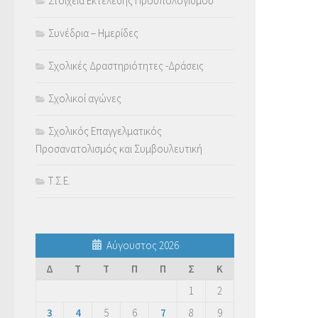
Στοιχεία Εκτέλεσης Προϋπολογισμού
Συνέδρια – Ημερίδες
Σχολικές Δραστηριότητες -Δράσεις
Σχολικοί αγώνες
Σχολικός Επαγγελματικός
Προσανατολισμός και Συμβουλευτική
Τ.Σ.Ε.
Αύγουστος 2026
Δ
Τ
Τ
Π
Π
Σ
Κ
1
2
3
4
5
6
7
8
9