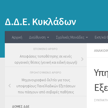
Δ.Δ.Ε. Κυκλάδων
Αρχική
Διεύθυνση
Σχολικές Μονάδες
Εκπ/κά 
ΕΠΌΜΕΝΟ ΆΡΘΡΟ
ΑΝΑΚΟΙ
Αποφάσεις τοποθέτησης σε κενές
οργανικές θέσεις (γενική και ειδική αγωγή)
Υπη
ΠΡΟΗΓΟΎΜΕΝΟ ΆΡΘΡΟ
Μηχανογραφικό δελτίο για τους
Εξε
υποψηφίους Πανελλαδικών Εξετάσεων
που πάσχουν από σοβαρές παθήσεις
ΣΥΝΤΆΚΤ
ΔΟΜΕΣ ΔΔΕ