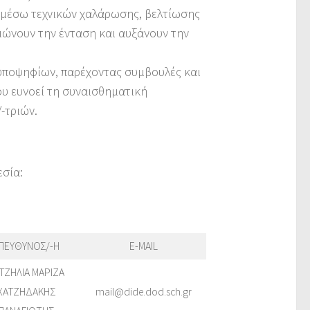
, μέσω τεχνικών χαλάρωσης, βελτίωσης
ιώνουν την ένταση και αυξάνουν την
 υποψηφίων, παρέχοντας συμβουλές και
ου ευνοεί τη συναισθηματική
-τριών.
σία:
ΠΕΥΘΥΝΟΣ/-Η
E-MAIL
ΤΖΗΛΙΑ ΜΑΡΙΖΑ
ΧΑΤΖΗΔΑΚΗΣ
mail@dide.dod.sch.gr