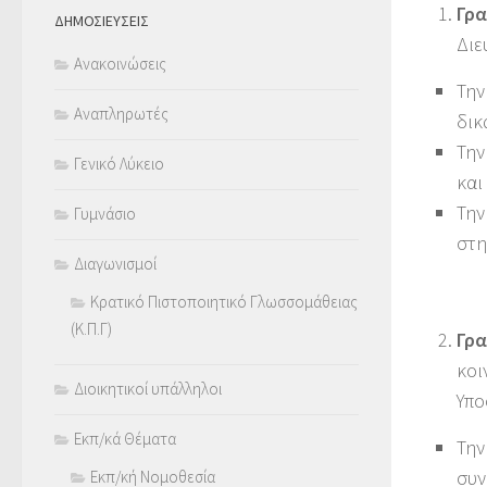
Γρα
ΔΗΜΟΣΙΕΥΣΕΙΣ
Διε
Ανακοινώσεις
Την
Αναπληρωτές
δικ
Την
Γενικό Λύκειο
και
Την
Γυμνάσιο
στη
Διαγωνισμοί
Κρατικό Πιστοποιητικό Γλωσσομάθειας
(Κ.Π.Γ)
Γρα
κοι
Διοικητικοί υπάλληλοι
Υπο
Εκπ/κά Θέματα
Την
συν
Εκπ/κή Νομοθεσία