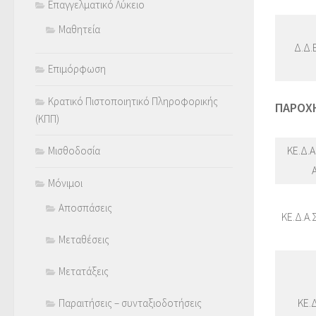
Επαγγελματικό Λύκειο
Μαθητεία
Δ.Δ.
Επιμόρφωση
Κρατικό Πιστοποιητικό Πληροφορικής
ΠΑΡΟΧΗ
(ΚΠΠ)
ΚΕ.Δ.Α
Μισθοδοσία
Μόνιμοι
Αποσπάσεις
ΚΕ.Δ.Α.
Μεταθέσεις
Μετατάξεις
ΚΕ.Δ
Παραιτήσεις – συνταξιοδοτήσεις