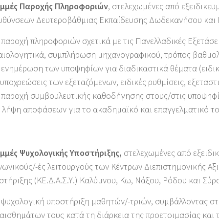
μμές Παροχής Πληροφοριών
, στελεχωμένες από εξειδικευ
υθύνσεων Δευτεροβάθμιας Εκπαίδευσης Δωδεκανήσου και 
 παροχή πληροφοριών σχετικά με τις Πανελλαδικές Εξετάσει
αιολογητικά, συμπλήρωση μηχανογραφικού, τρόπος βαθμο
 ενημέρωση των υποψηφίων για διαδικαστικά θέματα (ειδι
 υποχρεώσεις των εξεταζόμενων, ειδικές ρυθμίσεις, εξεταστ
 παροχή συμβουλευτικής καθοδήγησης στους/στις υποψηφίο
 λήψη αποφάσεων για το ακαδημαϊκό και επαγγελματικό το
μμές Ψυχολογικής Υποστήριξης,
στελεχωμένες από εξειδι
νωνικούς/-ές λειτουργούς των Κέντρων Διεπιστημονικής Αξ
στήριξης (ΚΕ.Δ.Α.Σ.Υ.) Καλύμνου, Κω, Νάξου, Ρόδου και Σύρ
 ψυχολογική υποστήριξη μαθητών/-τριών, συμβάλλοντας στ
αισθημάτων τους κατά τη διάρκεια της προετοιμασίας και 