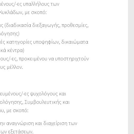
μένους/-ες υπαλλήλους των
Κυκλάδων, με σκοπό:
ς (διαδικασία διεξαγωγής, προθεσμίες,
λόγησης)
κές κατηγορίες υποψηφίων, δικαιώματα
ικά κέντρα)
υς/-ες, προκειμένου να υποστηριχτούν
υς μέλλον.
κευμένους/-ες ψυχολόγους και
ιολόγησης, Συμβουλευτικής και
ου, με σκοπό:
ην αναγνώριση και διαχείριση των
των εξετάσεων.