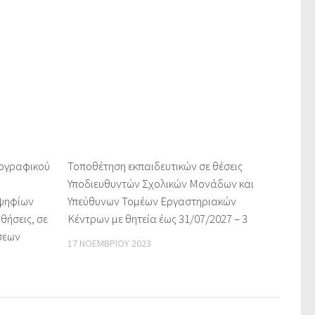
νογραφικού
Τοποθέτηση εκπαιδευτικών σε θέσεις
Υποδιευθυντών Σχολικών Μονάδων και
οψηφίων
Υπεύθυνων Τομέων Εργαστηριακών
ήσεις, σε
Κέντρων με θητεία έως 31/07/2027 – 3
σεων
17 ΝΟΕΜΒΡΊΟΥ 2023