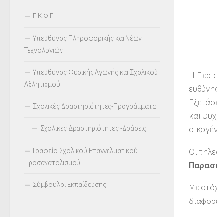
Ε.Κ.Φ.Ε.
Υπεύθυνος Πληροφορικής και Νέων
Τεχνολογιών
Υπεύθυνος Φυσικής Αγωγής και Σχολικού
Η Περι
Αθλητισμού
ευθύνης
Εξετάσ
Σχολικές Δραστηριότητες-Προγράμματα
και ψυχ
οικογέν
Σχολικές Δραστηριότητες -Δράσεις
Οι τηλε
Γραφείο Σχολικού Επαγγελματικού
Προσανατολισμού
Παρασκ
Σύμβουλοι Εκπαίδευσης
Με στόχ
διαφορ