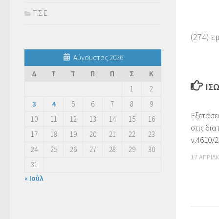
Τ.Σ.Ε.
(274) ε
Αύγουστος 2026
Δ
Τ
Τ
Π
Π
Σ
Κ
ΊΣ
1
2
3
4
5
6
7
8
9
Εξετάσε
10
11
12
13
14
15
16
στις δια
17
18
19
20
21
22
23
ν.4610/2
24
25
26
27
28
29
30
17 ΑΠΡΙΛΊ
31
« Ιούλ