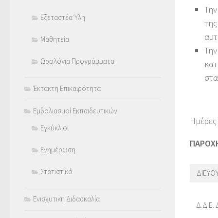
Την
Εξεταστέα Ύλη
της
αυτ
Μαθητεία
Την
Ωρολόγια Προγράμματα
κατ
στα
Έκτακτη Επικαιρότητα
Εμβολιασμοί Εκπαιδευτικών
Ημέρες
Εγκύκλιοι
ΠΑΡΟΧΗ
Ενημέρωση
Στατιστικά
ΔΙΕΥΘ
Ενισχυτική Διδασκαλία
Δ.Δ.Ε.