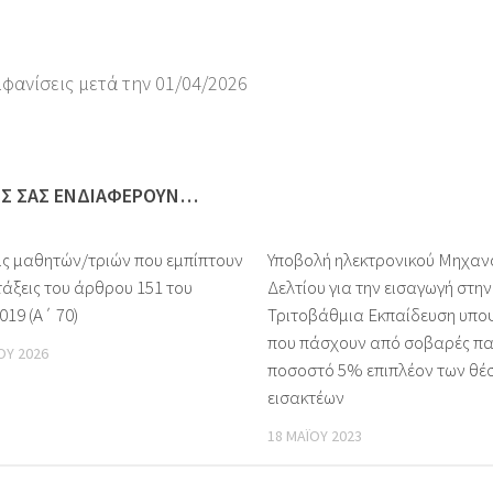
μφανίσεις μετά την 01/04/2026
ΩΣ ΣΑΣ ΕΝΔΙΑΦΈΡΟΥΝ…
ις μαθητών/τριών που εμπίπτουν
Υποβολή ηλεκτρονικού Μηχα
τάξεις του άρθρου 151 του
Δελτίου για την εισαγωγή στην
019 (Α΄ 70)
Τριτοβάθμια Εκπαίδευση υπ
που πάσχουν από σοβαρές παθ
ΟΥ 2026
ποσοστό 5% επιπλέον των θέ
εισακτέων
18 ΜΑΪ́ΟΥ 2023