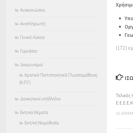
Χρήσιμ
Ανακοινώσεις
Υπο
Αναπληρωτές
Οργ
Γεω
Γενικό Λύκειο
(172) ε
Γυμνάσιο
Διαγωνισμοί
Κρατικό Πιστοποιητικό Γλωσσομάθειας
ΊΣ
(Κ.Π.Γ)
Τελικός 
Διοικητικοί υπάλληλοι
Ε.Ε.Ε.Ε.
Εκπ/κά Θέματα
22 ΔΕΚΕΜ
Εκπ/κή Νομοθεσία