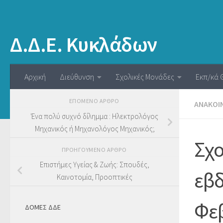
Δ.Δ.Ε. Κυκλάδων
Αρχική
Διεύθυνση
Σχολικές Μονάδες
Εκπ/κά 
ΕΠΌΜΕΝΟ ΆΡΘΡΟ
ΑΝΑΚΟΙ
Ένα πολύ συχνό δίλημμα : Ηλεκτρολόγος
Μηχανικός ή Μηχανολόγος Μηχανικός;
Σχο
ΠΡΟΗΓΟΎΜΕΝΟ ΆΡΘΡΟ
Επιστήμες Υγείας & Ζωής: Σπουδές,
εβδ
Καινοτομία, Προοπτικές
Φε
ΔΟΜΕΣ ΔΔΕ