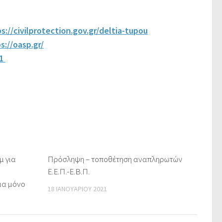
s://civilprotection.gov.gr/deltia-tupou
s://oasp.gr/
/1
μ για
Πρόσληψη – τοποθέτηση αναπληρωτών
Ε.Ε.Π.-Ε.Β.Π.
ια μόνο
18 ΙΑΝΟΥΑΡΊΟΥ 2021