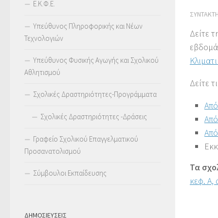
Ε.Κ.Φ.Ε.
ΣΥΝΤΆΚΤ
Υπεύθυνος Πληροφορικής και Νέων
Δείτε τ
Τεχνολογιών
εβδομά
Κλιματι
Υπεύθυνος Φυσικής Αγωγής και Σχολικού
Αθλητισμού
Δείτε τ
Σχολικές Δραστηριότητες-Προγράμματα
Από
Σχολικές Δραστηριότητες -Δράσεις
Από
Από
Γραφείο Σχολικού Επαγγελματικού
Εκκ
Προσανατολισμού
Τα σχο
Σύμβουλοι Εκπαίδευσης
κεφ. Α, 
ΔΗΜΟΣΙΕΥΣΕΙΣ