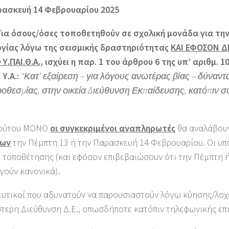
ασκευή 14 Φεβρουαρίου 2025
ια όσους/όσες τοποθετηθούν σε σχολική μονάδα για τη
ργίας λόγω της σεισμικής δραστηριότητας
ΚΑΙ ΕΦΟΣΟΝ Δ
Υ.ΠΑΙ.Θ.Α.
, ισχύει η παρ. 1 του άρθρου 6 της υπ’ αριθμ. 1
 Υ.Α.:
“Κατ’ εξαίρεση – για λόγους ανωτέρας βίας – δύναντ
ροθεσμίας, στην οικεία Διεύθυνση Εκπαίδευσης, κατόπιν 
τούτου MONO
οι συγκεκριμένοι αναπληρωτές
θα αναλάβου
δων
την Πέμπτη 13 ή την Παρασκευή 14 Φεβρουαρίου. Οι υπ
 τοποθέτησης (και εφόσον επιβεβαιώσουν ότι την Πέμπτη 
γούν κανονικά).
ευτικοί που αδυνατούν να παρουσιαστούν λόγω κύησης/λοχ
τερη Διεύθυνση Δ.Ε., οπωσδήποτε κατόπιν τηλεφωνικής επι