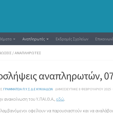
Θέματα
Αναπληρωτές
Εκδρομές Σχολείων
Επικοινων
ΝΏΣΕΙΣ
/
ΑΝΑΠΛΗΡΩΤΈΣ
σλήψεις αναπληρωτών, 07
ΗΣ
ΓΡΑΜΜΑΤΕΊΑ Π.Υ.Σ.Δ.Ε ΚΥΚΛΆΔΩΝ
· ΔΗΜΟΣΙΕΎΤΗΚΕ
8 ΦΕΒΡΟΥΑΡΊΟΥ 2025
·
ην ανακοίνωση του Υ.ΠΑΙ.Θ.Α.,
εδώ
.
σλαμβανόμενοι οφείλουν να παρουσιαστούν και να αναλάβο