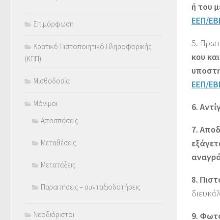
ή του 
ΕΕΠ/ΕΒ
Επιμόρφωση
5. Πρωτ
Κρατικό Πιστοποιητικό Πληροφορικής
κου κα
(ΚΠΠ)
υποστη
Μισθοδοσία
ΕΕΠ/ΕΒ
Μόνιμοι
6. Αντ
Αποσπάσεις
7. Απο
εξάγετ
Μεταθέσεις
αναγρά
Μετατάξεις
8. Πισ
Παραιτήσεις – συνταξιοδοτήσεις
διευκόλ
Νεοδιόριστοι
9. Φωτ