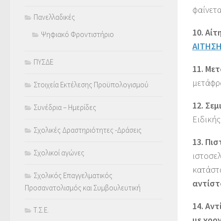
φαίνετα
Πανελλαδικές
10. Αί
Ψηφιακό Φροντιστήριο
ΑΙΤΗΣΗ
ΠΥΣΔΕ
11. Με
μετάφρ
Στοιχεία Εκτέλεσης Προϋπολογισμού
12. Σεμ
Συνέδρια – Ημερίδες
Ειδικής
Σχολικές Δραστηριότητες -Δράσεις
13. Πι
Σχολικοί αγώνες
ιστοσε
κατάστ
Σχολικός Επαγγελματικός
αντίστ
Προσανατολισμός και Συμβουλευτική
14. Αν
Τ.Σ.Ε.
με χρον