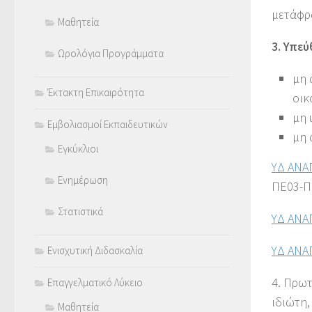
μετάφρα
Μαθητεία
3. Υπε
Ωρολόγια Προγράμματα
μη 
Έκτακτη Επικαιρότητα
οικ
μη 
Εμβολιασμοί Εκπαιδευτικών
μη 
Εγκύκλιοι
ΥΔ ΑΝ
Ενημέρωση
ΠΕ03-ΠΕ
Στατιστικά
ΥΔ ΑΝΑ
ΥΔ ΑΝ
Ενισχυτική Διδασκαλία
4. Πρωτ
Επαγγελματικό Λύκειο
ιδιώτη,
Μαθητεία