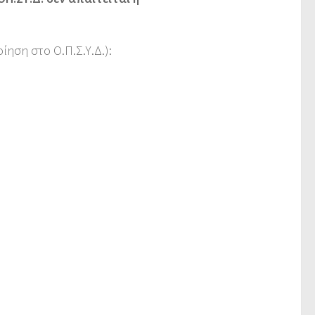
ίηση στο Ο.Π.Σ.Υ.Δ.):