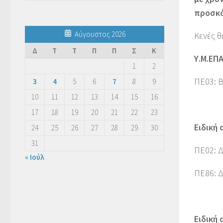
προσκό
Αύγουστος 2026
Κενές θ
Δ
Τ
Τ
Π
Π
Σ
Κ
Υ.Μ.ΕΠΑ
1
2
ΠΕ03: 
3
4
5
6
7
8
9
10
11
12
13
14
15
16
17
18
19
20
21
22
23
Ειδική
24
25
26
27
28
29
30
31
ΠΕ02: Δ
« Ιούλ
ΠΕ86: Δ
Ειδική 