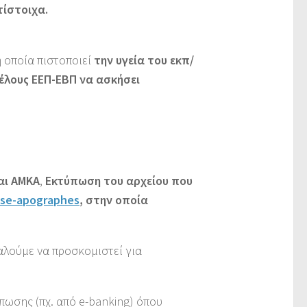
τίστοιχα.
η οποία πιστοποιεί
την υγεία του εκπ/
μέλους ΕΕΠ-ΕΒΠ να ασκήσει
αι ΑΜΚΑ
,
Εκτύπωση του αρχείου που
ose-apographes
, στην οποία
αλούμε να προσκομιστεί για
πωσης (πχ. από e-banking) όπου