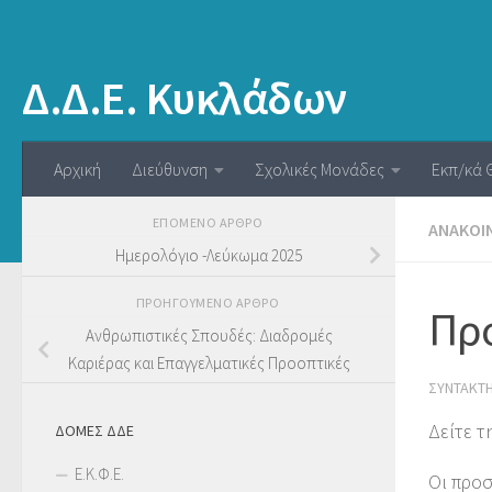
Δ.Δ.Ε. Κυκλάδων
Αρχική
Διεύθυνση
Σχολικές Μονάδες
Εκπ/κά 
ΕΠΌΜΕΝΟ ΆΡΘΡΟ
ΑΝΑΚΟΙ
Ημερολόγιο -Λεύκωμα 2025
ΠΡΟΗΓΟΎΜΕΝΟ ΆΡΘΡΟ
Προ
Ανθρωπιστικές Σπουδές: Διαδρομές
Καριέρας και Επαγγελματικές Προοπτικές
ΣΥΝΤΆΚΤ
Δείτε τ
ΔΟΜΕΣ ΔΔΕ
Ε.Κ.Φ.Ε.
Οι προ