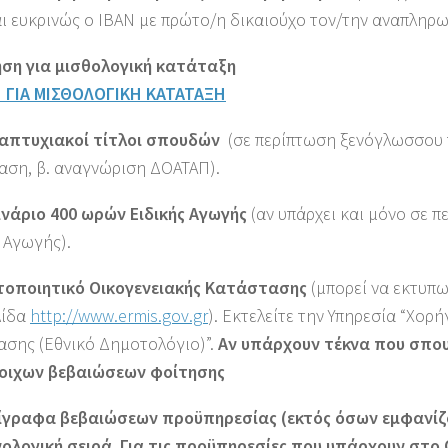
ι ευκρινώς ο IBAN με πρώτο/η δικαιούχο τον/την αναπληρ
τηση για μισθολογική κατάταξη
 ΓΙΑ ΜΙΣΘΟΛΟΓΙΚΗ ΚΑΤΑΤΑΞΗ
ταπτυχιακοί τίτλοι σπουδών
(σε περίπτωση ξενόγλωσσου τ
αση, β. αναγνώριση ΔΟΑΤΑΠ).
ινάριο 400 ωρών Ειδικής Αγωγής
(αν υπάρχει και μόνο σε 
 Αγωγής).
στοποιητικό Οικογενειακής Κατάστασης
(μπορεί να εκτυπω
λίδα
http://www.ermis.gov.gr
). Εκτελείτε την Υπηρεσία “Χο
ασης (Εθνικό Δημοτολόγιο)”.
Αν υπάρχουν τέκνα που σπο
οιχων βεβαιώσεων φοίτησης
τίγραφα βεβαιώσεων προϋπηρεσίας (εκτός όσων εμφανίζον
ολογική σειρά. Για τις προϋπηρεσίες που υπάρχουν στο Ο