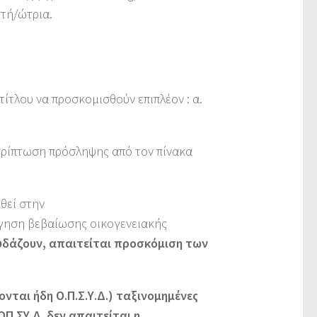
ωτή/ώτρια.
ίτλου να προσκομισθούν επιπλέον : α.
περίπτωση πρόσληψης από τον πίνακα
θεί στην
ρήγηση βεβαίωσης οικογενειακής
υδάζουν, απαιτείται προσκόμιση των
ται ήδη Ο.Π.Σ.Υ.Δ.) ταξινομημένες
Π.ΣΥ.Δ. δεν απαιτείται η