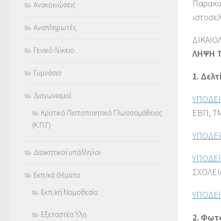
Παρακα
Ανακοινώσεις
ιστοσε
Αναπληρωτές
ΔΙΚΑΙΟ
Γενικό Λύκειο
ΛΗΨΗ Τ
Γυμνάσιο
1. Δελ
Διαγωνισμοί
ΥΠΟΔΕΙ
ΕΒΠ, Τ
Κρατικό Πιστοποιητικό Γλωσσομάθειας
(Κ.Π.Γ)
ΥΠΟΔΕΙ
Διοικητικοί υπάλληλοι
ΥΠΟΔΕΙ
ΣΧΟΛΕΙ
Εκπ/κά Θέματα
Εκπ/κή Νομοθεσία
ΥΠΟΔΕΙ
Εξεταστέα Ύλη
2. Φωτ