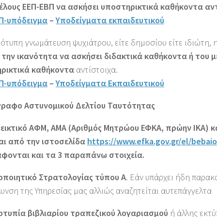
μέλους ΕΕΠ-ΕΒΠ να ασκήσει υποστηρικτικά καθήκοντα αν
Π-υπόδειγμα
–
Yποδείγματα εκπαιδευτικού
ότυπη γνωμάτευση ψυχιάτρου, είτε δημοσίου είτε ιδιώτη, 
ι την ικανότητα να ασκήσει διδακτικά καθήκοντα ή του 
ρικτικά καθήκοντα
αντίστοιχα.
Π-υπόδειγμα
–
Υποδείγματα Εκπαιδευτικού
ίγραφο Αστυνομικού Δελτίου Ταυτότητας
δεικτικό ΑΦΜ, ΑΜΑ (Αριθμός Μητρώου ΕΦΚΑ, πρώην ΙΚΑ) κ
αι από την ιστοσελίδα
https://www.efka.gov.gr/el/bebai
φονται και τα 3 παραπάνω στοιχεία.
τοποιητικό Στρατολογίας τύπου Α
. Εάν υπάρχει ήδη παρακ
υνση της Υπηρεσίας μας αλλιώς αναζητείται αυτεπάγγελτα
οτυπία βιβλιαρίου τραπεζικού λογαριασμού
ή άλλης εκτύ