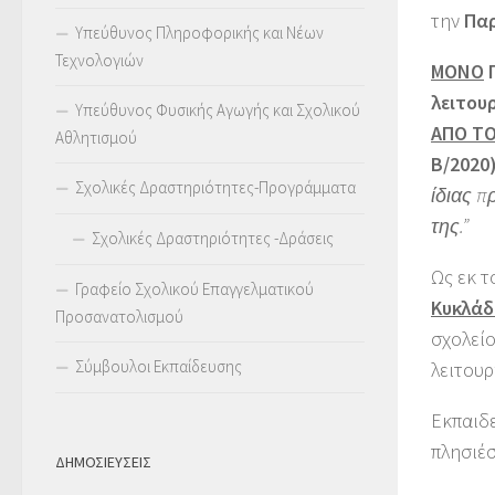
την
Παρ
Υπεύθυνος Πληροφορικής και Νέων
Τεχνολογιών
MONO
Γ
λειτου
Υπεύθυνος Φυσικής Αγωγής και Σχολικού
ΑΠΟ ΤΟ 
Αθλητισμού
Β/2020)
Σχολικές Δραστηριότητες-Προγράμματα
ίδιας π
της.”
Σχολικές Δραστηριότητες -Δράσεις
Ως εκ 
Γραφείο Σχολικού Επαγγελματικού
Κυκλά
Προσανατολισμού
σχολείο
Σύμβουλοι Εκπαίδευσης
λειτουρ
Εκπαιδ
πλησιέσ
ΔΗΜΟΣΙΕΥΣΕΙΣ