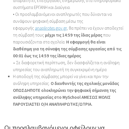
απαραίτητες επεξεργασίες ενημέρωσης στα πληροφοριακά
συστήματα ΕΡΓΑΝΗ και Διαύγεια.
• Οι προσλαμβανόμενοι αναπληρωτές που δύνανται να
συνάψουν ψηφιακή σύμβαση μέσω της
εφαρμογής
anaplirotes.gov.gr
, θα πρέπει να έχουν αποδεχτεί
τη σύμβασή τους
μέχρι τις 14:59 της ίδιας μέρας
που
παρουσιάζονται στα σχολεία.
Η εφαρμογή θα είναι
διαθέσιμη για τη σύναψη της σύμβασης εργασίας από τις
00:01 έως τις 14:59 της ίδιας ημέρας
.
–
Σε διαφορετική περίπτωση, δεν διασφαλίζεται η ανάληψη
υπηρεσίας του αναπληρωτή τη συγκεκριμένη ημέρα
Η αποδοχή της σύμβασης μπορεί να γίνει και πριν την
ανάληψη υπηρεσίας.
Ο διευθυντής της σχολικής μονάδας
ΟΠΩΣΔΗΠΟΤΕ ολοκληρώνει την ψηφιακή σήμανση της
ανάληψης υπηρεσίας στο MySchool ΑΜΕΣΩΣ ΜΟΛΙΣ
ΠΑΡΟΥΣΙΑΣΤΕΙ Ο/Η ΑΝΑΠΛΗΡΩΤΗΣ/ΩΤΡΙΑ.
Οι προσλαμβανόμενοι οφείλουν να