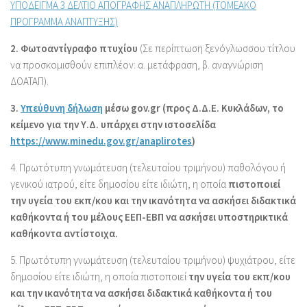
ΥΠΟΔΕΙΓΜΑ 3 ΔΕΛΤΙΟ ΑΠΟΓΡΑΦΗΣ ΑΝΑΠΛΗΡΩΤΗ (ΤΟΜΕΑΚΟ
ΠΡΟΓΡΑΜΜΑ ΑΝΑΠΤΥΞΗΣ)
2. Φωτοαντίγραφο πτυχίου
(Σε περίπτωση ξενόγλωσσου τίτλου
να προσκομισθούν επιπλέον: α. μετάφραση, β. αναγνώριση
ΔΟΑΤΑΠ).
3.
Υπεύθυνη δήλωση
μέσω gov.gr (προς Δ.Δ.Ε. Κυκλάδων, το
κείμενο για την Υ.Δ. υπάρχει στην ιστοσελίδα
https://www.minedu.gov.gr/anaplirotes
)
4. Πρωτότυπη γνωμάτευση (τελευταίου τριμήνου) παθολόγου ή
γενικού ιατρού, είτε δημοσίου είτε ιδιώτη, η οποία
πιστοποιεί
την υγεία του εκπ/κου και την ικανότητα να ασκήσει διδακτικά
καθήκοντα ή του μέλους ΕΕΠ-ΕΒΠ να ασκήσει υποστηρικτικά
καθήκοντα αντίστοιχα.
5. Πρωτότυπη γνωμάτευση (τελευταίου τριμήνου) ψυχιάτρου, είτε
δημοσίου είτε ιδιώτη, η οποία πιστοποιεί
την υγεία του εκπ/κου
και την ικανότητα να ασκήσει διδακτικά καθήκοντα ή του