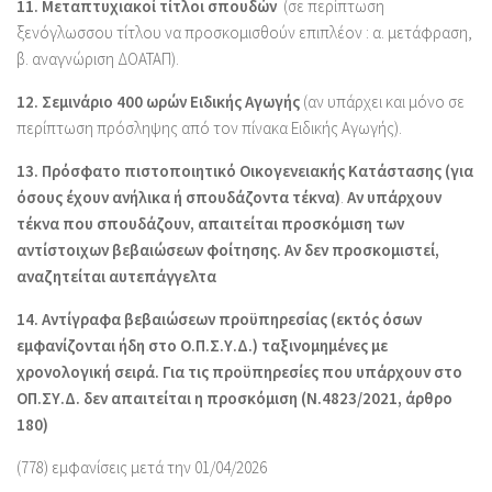
11. Μεταπτυχιακοί τίτλοι σπουδών
(σε περίπτωση
ξενόγλωσσου τίτλου να προσκομισθούν επιπλέον : α. μετάφραση,
β. αναγνώριση ΔΟΑΤΑΠ).
12. Σεμινάριο 400 ωρών Ειδικής Αγωγής
(αν υπάρχει και μόνο σε
περίπτωση πρόσληψης από τον πίνακα Ειδικής Αγωγής).
13. Πρόσφατο πιστοποιητικό Οικογενειακής Κατάστασης (για
όσους έχουν ανήλικα ή σπουδάζοντα τέκνα)
.
Αν υπάρχουν
τέκνα που σπουδάζουν, απαιτείται προσκόμιση των
αντίστοιχων βεβαιώσεων φοίτησης. Αν δεν προσκομιστεί,
αναζητείται αυτεπάγγελτα
14. Αντίγραφα βεβαιώσεων προϋπηρεσίας (εκτός όσων
εμφανίζονται ήδη στο Ο.Π.Σ.Υ.Δ.) ταξινομημένες με
χρονολογική σειρά. Για τις προϋπηρεσίες που υπάρχουν στο
ΟΠ.ΣΥ.Δ. δεν απαιτείται η προσκόμιση (Ν.4823/2021, άρθρο
180)
(778) εμφανίσεις μετά την 01/04/2026