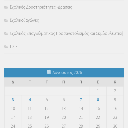
Σχολικές Δραστηριότητες -Δράσεις
Σχολικοί αγώνες
Σχολικός Επαγγελματικός Προσανατολισμός και Συμβουλευτική
Τ.Σ.Ε.
Αύγουστος 2026
Δ
Τ
Τ
Π
Π
Σ
Κ
1
2
3
4
5
6
7
8
9
10
11
12
13
14
15
16
17
18
19
20
21
22
23
24
25
26
27
28
29
30