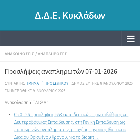
Δ.Δ.Ε. Κυκλάδων
ΑΝΑΚΟΙΝΏΣΕΙΣ
/
ΑΝΑΠΛΗΡΩΤΈΣ
Προσλήψεις αναπληρωτών 07-01-2026
ΣΥΝΤΆΚΤΗΣ
ΤΜΉΜΑ Γ΄ ΠΡΟΣΩΠΙΚΟΎ
· ΔΗΜΟΣΙΕΎΤΗΚΕ
8 ΙΑΝΟΥΑΡΊΟΥ 2026
·
ΕΝΗΜΕΡΏΘΗΚΕ
9 ΙΑΝΟΥΑΡΊΟΥ 2026
Ανακοίνωση Υ.ΠΑΙ.Θ.Α.:
05-01-26 Προσλήψεις 658 εκπαιδευτικών Πρωτοβάθμιας και
Δευτεροβάθμιας Εκπαίδευσης, στη Γενική Εκπαίδευση ως
προσωρινών αναπληρωτών, με σχέση εργασίας Ιδιωτικού
Δικαίου Ορισμένου Χρόνου, για το διδακτι…