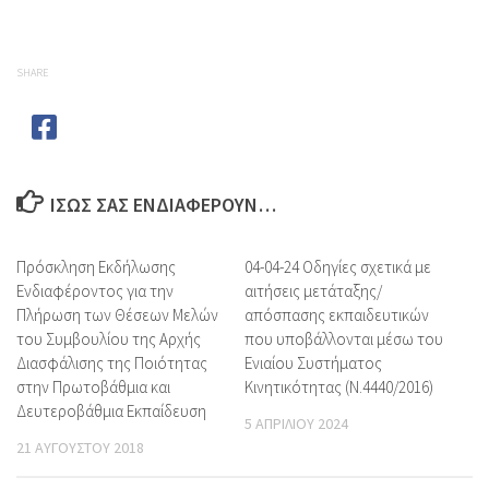
SHARE
ΊΣΩΣ ΣΑΣ ΕΝΔΙΑΦΈΡΟΥΝ…
Πρόσκληση Εκδήλωσης
04-04-24 Οδηγίες σχετικά με
Ενδιαφέροντος για την
αιτήσεις μετάταξης/
Πλήρωση των Θέσεων Μελών
απόσπασης εκπαιδευτικών
του Συμβουλίου της Αρχής
που υποβάλλονται μέσω του
Διασφάλισης της Ποιότητας
Ενιαίου Συστήματος
στην Πρωτοβάθμια και
Κινητικότητας (Ν.4440/2016)
Δευτεροβάθμια Εκπαίδευση
5 ΑΠΡΙΛΊΟΥ 2024
21 ΑΥΓΟΎΣΤΟΥ 2018