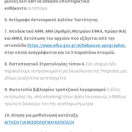
μέλους ΕΕΠ-ΕΒΠ να ασκήσει υποστηρικτικά
καθήκοντα
αντίστοιχα.
6. Αντίγραφο Αστυνομικού Δελτίου Ταυτότητας
7. Αποδεικτικό ΑΦΜ, ΑΜΑ (Αριθμός Μητρώου ΕΦΚΑ, πρώην ΙΚΑ)
και ΑΜΚΑ
,
Εκτύπωση του αρχείου που εξάγεται από την
ιστοσελίδα
https://www.efka.gov.gr/el/bebaiose-apographes
,
στην οποία αναγράφονται και τα 3 παραπάνω στοιχεία.
8. Πιστοποιητικό Στρατολογίας τύπου Α
. Εάν υπάρχει ήδη
παρακαλούμε να προσκομιστεί για διευκόλυνση της Υπηρεσίας μας
αλλιώς αναζητείται αυτεπάγγελτα
9. Φωτοτυπία βιβλιαρίου τραπεζικού λογαριασμού
ή άλλης
εκτύπωσης (πχ. από e-banking) όπου φαίνεται ευκρινώς ο IBAN με
πρώτο/η δικαιούχο τον/την αναπληρωτή/ώτρια.
10. Αίτηση για μισθολογική κατάταξη
ΑΙΤΗΣΗ ΓΙΑ ΜΙΣΘΟΛΟΓΙΚΗ ΚΑΤΑΤΑΞΗ