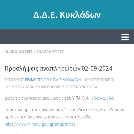
Δ.Δ.Ε. Κυκλάδων
ΑΝΑΚΟΙΝΏΣΕΙΣ
/
ΑΝΑΠΛΗΡΩΤΈΣ
Προσλήψεις αναπληρωτών 02-09-2024
ΣΥΝΤΆΚΤΗΣ
ΓΡΑΜΜΑΤΕΊΑ Π.Υ.Σ.Δ.Ε ΚΥΚΛΆΔΩΝ
· ΔΗΜΟΣΙΕΎΤΗΚΕ
31
ΑΥΓΟΎΣΤΟΥ 2024
· ΕΝΗΜΕΡΏΘΗΚΕ
5 ΣΕΠΤΕΜΒΡΊΟΥ 2024
Δείτε τις σχετικές ανακοινώσεις του Υ.ΠΑΙ.Θ.Α.,
εδώ
και
εδώ
.
Παρακαλούμε τους αναπληρωτές εκπαιδευτικούς να διαβάσουν
προσεκτικά όσα αναφέρονται στην ιστοσελίδα:
https://www.minedu.gov.gr/anaplirotes