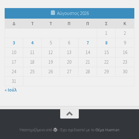
Αύγουστος 2026
Δ
Τ
Τ
Π
Π
Σ
Κ
1
2
3
4
5
6
7
8
9
10
11
12
13
14
15
16
17
18
19
20
21
22
23
24
25
26
27
28
29
30
31
« Ιούλ
Υποστηριζόμενο από
- Έχει σχεδιαστεί με το
Θέμα Ηueman