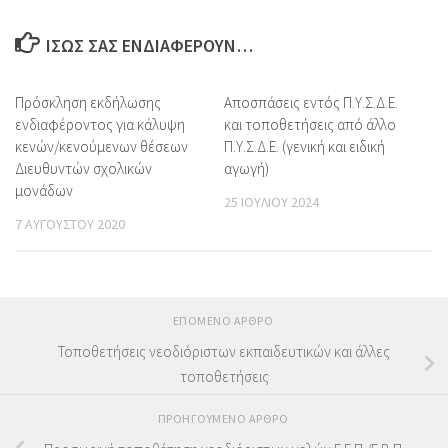
ΊΣΩΣ ΣΑΣ ΕΝΔΙΑΦΈΡΟΥΝ…
Πρόσκληση εκδήλωσης
Αποσπάσεις εντός Π.Υ.Σ.Δ.Ε.
ενδιαφέροντος για κάλυψη
και τοποθετήσεις από άλλο
κενών/κενούμενων θέσεων
Π.Υ.Σ.Δ.Ε. (γενική και ειδική
Διευθυντών σχολικών
αγωγή)
μονάδων
25 ΙΟΥΛΊΟΥ 2024
7 ΑΥΓΟΎΣΤΟΥ 2020
ΕΠΌΜΕΝΟ ΆΡΘΡΟ
Τοποθετήσεις νεοδιόριστων εκπαιδευτικών και άλλες
τοποθετήσεις
ΠΡΟΗΓΟΎΜΕΝΟ ΆΡΘΡΟ