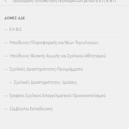
Προσωρινή τοποθέτηση νεοδιόριστων μελών Ε.Ε.Π./Ε.Β.Π.
ΔΟΜΕΣ ΔΔΕ
Ε.Κ.Φ.Ε.
Υπεύθυνος Πληροφορικής και Νέων Τεχνολογιών
Υπεύθυνος Φυσικής Αγωγής και Σχολικού Αθλητισμού
Σχολικές Δραστηριότητες-Προγράμματα
Σχολικές Δραστηριότητες -Δράσεις
Γραφείο Σχολικού Επαγγελματικού Προσανατολισμού
Σύμβουλοι Εκπαίδευσης