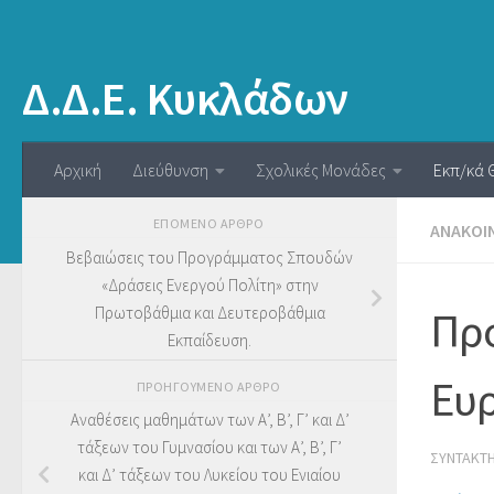
Δ.Δ.Ε. Κυκλάδων
Αρχική
Διεύθυνση
Σχολικές Μονάδες
Εκπ/κά 
ΕΠΌΜΕΝΟ ΆΡΘΡΟ
ΑΝΑΚΟΙ
Βεβαιώσεις του Προγράμματος Σπουδών
«Δράσεις Ενεργού Πολίτη» στην
Πρωτοβάθμια και Δευτεροβάθμια
Πρό
Εκπαίδευση.
Ευρ
ΠΡΟΗΓΟΎΜΕΝΟ ΆΡΘΡΟ
Αναθέσεις μαθημάτων των Α’, Β’, Γ’ και Δ’
τάξεων του Γυμνασίου και των Α’, Β’, Γ’
ΣΥΝΤΆΚΤ
και Δ’ τάξεων του Λυκείου του Ενιαίου