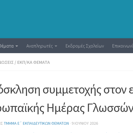
Θέματα
Αναπληρωτές
Εκδρομές Σχολείων
Επικοινων
ΝΏΣΕΙΣ
/
ΕΚΠ/ΚΆ ΘΈΜΑΤΑ
σκληση συμμετοχής στον 
ωπαϊκής Ημέρας Γλωσσών γ
ΗΣ
ΤΜΉΜΑ Ε΄ ΕΚΠΑΙΔΕΥΤΙΚΏΝ ΘΕΜΆΤΩΝ
·
9 ΙΟΥΝΊΟΥ 2026