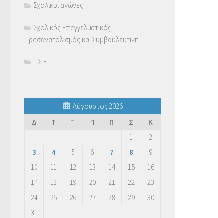
Σχολικοί αγώνες
Σχολικός Επαγγελματικός
Προσανατολισμός και Συμβουλευτική
Τ.Σ.Ε.
Αύγουστος 2026
Δ
Τ
Τ
Π
Π
Σ
Κ
1
2
3
4
5
6
7
8
9
10
11
12
13
14
15
16
17
18
19
20
21
22
23
24
25
26
27
28
29
30
31