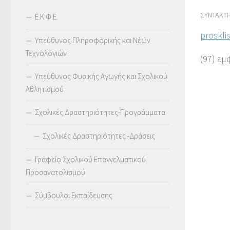
ΣΥΝΤΆΚΤ
Ε.Κ.Φ.Ε.
proskli
Υπεύθυνος Πληροφορικής και Νέων
Τεχνολογιών
(97) εμ
Υπεύθυνος Φυσικής Αγωγής και Σχολικού
Αθλητισμού
Σχολικές Δραστηριότητες-Προγράμματα
Σχολικές Δραστηριότητες -Δράσεις
Γραφείο Σχολικού Επαγγελματικού
Προσανατολισμού
Σύμβουλοι Εκπαίδευσης