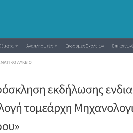
Θέματα
Αναπληρωτές
Εκδρομές Σχολείων
Επικοινων
ΜΑΤΙΚΌ ΛΎΚΕΙΟ
όσκληση εκδήλωσης ενδια
λογή τομεάρχη Μηχανολογι
ρου»