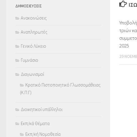
ΊΣ
ΔΗΜΟΣΙΕΥΣΕΙΣ
Ανακοινώσεις
Υποβολή
τριών κ
Αναπληρωτές
συμμετο
2025
Γενικό Λύκειο
29 ΝΟΕΜΒ
Γυμνάσιο
Διαγωνισμοί
Κρατικό Πιστοποιητικό Γλωσσομάθειας
(Κ.Π.Γ)
Διοικητικοί υπάλληλοι
Εκπ/κά Θέματα
Εκπ/κή Νομοθεσία