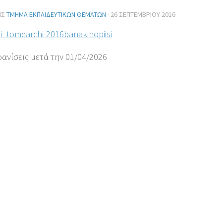
ΗΣ
ΤΜΉΜΑ ΕΚΠΑΙΔΕΥΤΙΚΏΝ ΘΕΜΆΤΩΝ
·
26 ΣΕΠΤΕΜΒΡΊΟΥ 2016
si_tomearchi-2016banakinopiisi
φανίσεις μετά την 01/04/2026