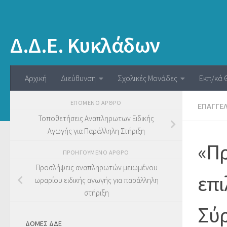
Δ.Δ.Ε. Κυκλάδων
Αρχική
Διεύθυνση
Σχολικές Μονάδες
Εκπ/κά 
ΕΠΌΜΕΝΟ ΆΡΘΡΟ
ΕΠΑΓΓΕΛ
Τοποθετήσεις Αναπληρωτων Ειδικής
Αγωγής για Παράλληλη Στήριξη
«Πρ
ΠΡΟΗΓΟΎΜΕΝΟ ΆΡΘΡΟ
Προσλήψεις αναπληρωτών μειωμένου
επι
ωραρίου ειδικής αγωγής για παράλληλη
στήριξη
Σύ
ΔΟΜΕΣ ΔΔΕ