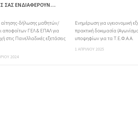
ΩΣ ΣΑΣ ΕΝΔΙΑΦΈΡΟΥΝ…
 αίτησης-δήλωσης μαθητών/
Ενημέρωση για υγειονομική εξ
αι αποφοίτων ΓΕΛ & ΕΠΑΛ για
πρακτική δοκιμασία (Αγωνίσμ
χή στις Πανελλαδικές εξετάσεις
υποψηφίων για τα Τ.Ε.Φ.Α.Α.
1 ΑΠΡΙΛΊΟΥ 2025
ΡΊΟΥ 2024