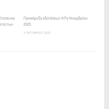
έταση και
Προκήρυξη εξετάσεων ΚΠγ Νοεμβρίου
ατα) των
2025
3 ΟΚΤΩΒΡΊΟΥ 2025