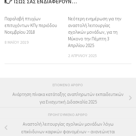
ΊΣΩΣ ΣΑΣ ΕΝΔΙΑΦΈΡΟΥΝ…
Παραλαβή πτυχίων
Νεότερη ενημέρωση για την
επιτυχόντων ΚΠγ περιόδου
αναστολή λειτουργίας
Νοεμβρίου 2018
σχολικών μονάδων, για τη
Μύκονο την Πέμπτη 3
8 ΜΑΪ́ΟΥ 2019
Απριλίου 2025
2 ΑΠΡΙΛΊΟΥ 2025
ΕΠΌΜΕΝΟ ΆΡΘΡΟ
Ανάρτηση πίνακα κατάταξης αναπληρωτών εκπαιδευτικών
για Ενισχυτική Διδασκαλία 2025
ΠΡΟΗΓΟΎΜΕΝΟ ΆΡΘΡΟ
Αναστολή λειτουργίας σχολικών μονάδων λόγω
επικίνδυνων καιρικών φαινομένων – ανανεώνεται