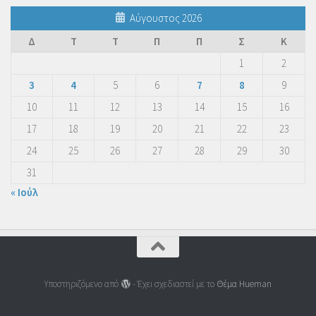
Αύγουστος 2026
Δ
Τ
Τ
Π
Π
Σ
Κ
1
2
3
4
5
6
7
8
9
10
11
12
13
14
15
16
17
18
19
20
21
22
23
24
25
26
27
28
29
30
31
« Ιούλ
Υποστηριζόμενο από
- Έχει σχεδιαστεί με το
Θέμα Ηueman