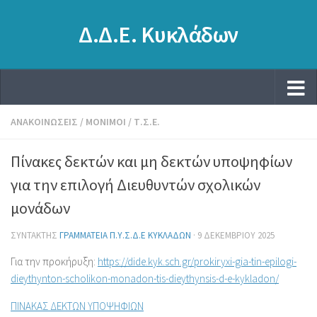
Δ.Δ.Ε. Κυκλάδων
ΑΝΑΚΟΙΝΏΣΕΙΣ
/
ΜΌΝΙΜΟΙ
/
Τ.Σ.Ε.
Πίνακες δεκτών και μη δεκτών υποψηφίων
για την επιλογή Διευθυντών σχολικών
μονάδων
ΣΥΝΤΆΚΤΗΣ
ΓΡΑΜΜΑΤΕΊΑ Π.Υ.Σ.Δ.Ε ΚΥΚΛΆΔΩΝ
·
9 ΔΕΚΕΜΒΡΊΟΥ 2025
Για την προκήρυξη:
https://dide.kyk.sch.gr/prokiryxi-gia-tin-epilogi-
dieythynton-scholikon-monadon-tis-dieythynsis-d-e-kykladon/
ΠΙΝΑΚΑΣ ΔΕΚΤΩΝ ΥΠΟΨΗΦΙΩΝ