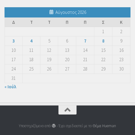
Αύγουστος 2026
Δ
Τ
Τ
Π
Π
Σ
Κ
1
2
3
4
5
6
7
8
9
10
11
12
13
14
15
16
17
18
19
20
21
22
23
24
25
26
27
28
29
30
31
« Ιούλ
Υποστηριζόμενο από
- Έχει σχεδιαστεί με το
Θέμα Ηueman