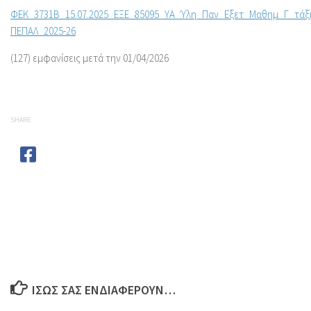
ΦΕΚ_3731Β_15.07.2025_ΕΞΕ_85095_ΥΑ_Ύλη_Παν_Εξετ_Μαθημ_Γ_τάξ
ΠΕΠΑΛ_2025-26
(127) εμφανίσεις μετά την 01/04/2026
SHARE
ΊΣΩΣ ΣΑΣ ΕΝΔΙΑΦΈΡΟΥΝ…