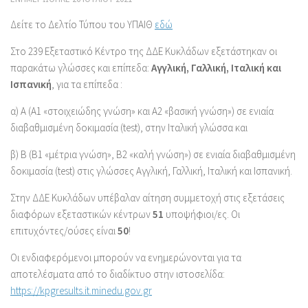
Δείτε το Δελτίο Τύπου του ΥΠΑΙΘ
εδώ
Στο 239 Εξεταστικό Κέντρο της ΔΔΕ Κυκλάδων εξετάστηκαν οι
παρακάτω γλώσσες και επίπεδα:
Αγγλική, Γαλλική, Ιταλική και
Ισπανική
, για τα επίπεδα :
α) Α (Α1 «στοιχειώδης γνώση» και Α2 «βασική γνώση») σε ενιαία
διαβαθμισμένη δοκιμασία (test), στην Ιταλική γλώσσα και
β) Β (Β1 «μέτρια γνώση», Β2 «καλή γνώση») σε ενιαία διαβαθμισμένη
δοκιμασία (test) στις γλώσσες Αγγλική, Γαλλική, Ιταλική και Ισπανική.
Στην ΔΔΕ Κυκλάδων υπέβαλαν αίτηση συμμετοχή στις εξετάσεις
διαφόρων εξεταστικών κέντρων
51
υποψήφιοι/ες. Οι
επιτυχόντες/ούσες είναι
50
!
Οι ενδιαφερόμενοι μπορούν να ενημερώνονται για τα
αποτελέσματα από το διαδίκτυο στην ιστοσελίδα:
https://kpgresults.it.minedu.gov.gr