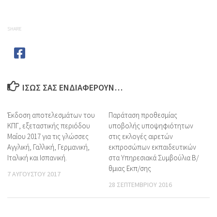
SHARE
ΊΣΩΣ ΣΑΣ ΕΝΔΙΑΦΈΡΟΥΝ…
Έκδοση αποτελεσμάτων του
Παράταση προθεσμίας
ΚΠΓ, εξεταστικής περιόδου
υποβολής υποψηφιότητων
Μαΐου 2017 για τις γλώσσες
στις εκλογές αιρετών
Αγγλική, Γαλλική, Γερμανική,
εκπροσώπων εκπαιδευτικών
Ιταλική και Ισπανική.
στα Υπηρεσιακά Συμβούλια Β/
θμιας Εκπ/σης
7 ΑΥΓΟΎΣΤΟΥ 2017
28 ΣΕΠΤΕΜΒΡΊΟΥ 2016