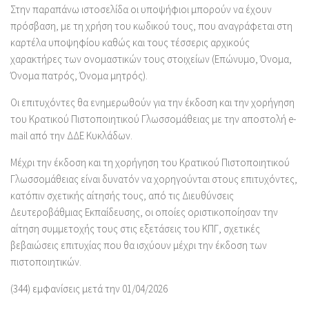
Στην παραπάνω ιστοσελίδα οι υποψήφιοι μπορούν να έχουν
πρόσβαση, με τη χρήση του κωδικού τους, που αναγράφεται στη
καρτέλα υποψηφίου καθώς και τους τέσσερις αρχικούς
χαρακτήρες των ονομαστικών τους στοιχείων (Επώνυμο, Όνομα,
Όνομα πατρός, Όνομα μητρός).
Oι επιτυχόντες θα ενημερωθούν για την έκδοση και την χορήγηση
του Κρατικού Πιστοποιητικού Γλωσσομάθειας με την αποστολή e-
mail από την ΔΔΕ Κυκλάδων.
Μέχρι την έκδοση και τη χορήγηση του Κρατικού Πιστοποιητικού
Γλωσσομάθειας είναι δυνατόν να χορηγούνται στους επιτυχόντες,
κατόπιν σχετικής αίτησής τους, από τις Διευθύνσεις
Δευτεροβάθμιας Εκπαίδευσης, οι οποίες οριστικοποίησαν την
αίτηση συμμετοχής τους στις εξετάσεις του ΚΠΓ, σχετικές
βεβαιώσεις επιτυχίας που θα ισχύουν μέχρι την έκδοση των
πιστοποιητικών.
(344) εμφανίσεις μετά την 01/04/2026