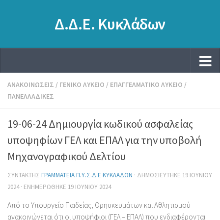
Δ.Δ.Ε. Κυκλάδων
ΑΝΑΚΟΙΝΏΣΕΙΣ
/
ΓΕΝΙΚΌ ΛΎΚΕΙΟ
/
ΕΠΑΓΓΕΛΜΑΤΙΚΌ ΛΎΚΕΙΟ
/
ΠΑΝΕΛΛΑΔΙΚΈΣ
19-06-24 Δημιουργία κωδικού ασφαλείας
υποψηφίων ΓΕΛ και ΕΠΑΛ για την υποβολή
Μηχανογραφικού Δελτίου
ΣΥΝΤΆΚΤΗΣ
ΓΡΑΜΜΑΤΕΊΑ Π.Υ.Σ.Δ.Ε ΚΥΚΛΆΔΩΝ
· ΔΗΜΟΣΙΕΎΤΗΚΕ
19 ΙΟΥΝΊΟΥ
2024
· ΕΝΗΜΕΡΏΘΗΚΕ
19 ΙΟΥΝΊΟΥ 2024
Από το Υπουργείο Παιδείας, Θρησκευμάτων και Αθλητισμού
ανακοινώνεται ότι οι υποψήφιοι (ΓΕΛ – ΕΠΑΛ) που ενδιαφέρονται