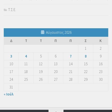
Τ.Σ.Ε.
Αύγουστος 2026
Δ
Τ
Τ
Π
Π
Σ
Κ
1
2
3
4
5
6
7
8
9
10
11
12
13
14
15
16
17
18
19
20
21
22
23
24
25
26
27
28
29
30
31
« Ιούλ