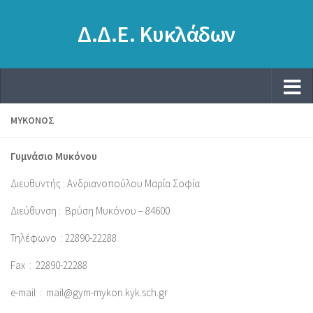
Δ.Δ.Ε. Κυκλάδων
ΜΎΚΟΝΟΣ
Γυμνάσιο Μυκόνου
Διευθυντής : Ανδριανοπούλου Μαρία Σοφία
Διεύθυνση : Βρύση Μυκόνου – 84600
Τηλέφωνο : 22890-22288
Fax :
22890-22288
e-mail :
mail@gym-mykon.kyk.sch.gr