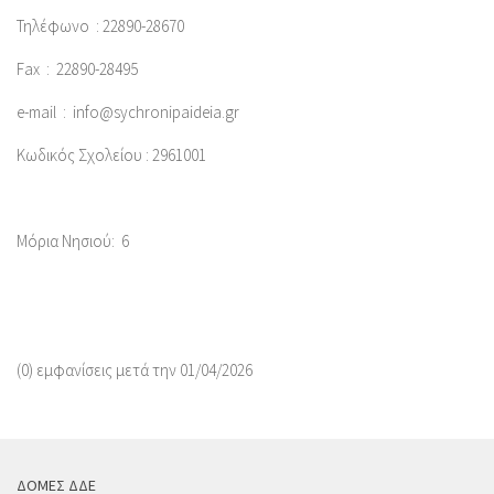
Τηλέφωνο : 22890-28670
Fax : 22890-28495
e-mail : info@sychronipaideia.gr
Κωδικός Σχολείου : 2961001
Μόρια Νησιού: 6
(0) εμφανίσεις μετά την 01/04/2026
ΔΟΜΕΣ ΔΔΕ