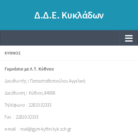
Δ.Δ.Ε. Κυκλάδων
ΚΎΘΝΟΣ
Γυμνάσιο με Λ.Τ. Κύθνου
Διευθυντής
:
Παπασταθοπούλου Αγγελική
Διεύθυνση
:
Κύθνος 84006
Τηλέφωνο : 22810-32333
Fax :
22810-32333
e-mail :
mail@gym-kythn.kyk.sch.gr