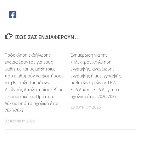
ΊΣΩΣ ΣΑΣ ΕΝΔΙΑΦΈΡΟΥΝ…
Πρόσκληση εκδήλωσης
Ενημέρωση για την
ενδιαφέροντος για τους
«Ηλεκτρονική Αίτηση
μαθητές και τις μαθήτριες
εγγραφής, ανανέωσης
που επιθυμούν να φοιτήσουν
εγγραφής ή μετεγγραφής
στη Β΄ τάξη Τμημάτων
μαθητών/τριών σε ΓΕ.Λ.,
Διεθνούς Απολυτηρίου (IB) σε
ΕΠΑ.Λ. και Π.ΕΠΑ.Λ., για το
Πειραματικά και Πρότυπα
σχολικό έτος 2026-2027
Λύκεια από το σχολικό έτος
29 ΙΟΥΝΊΟΥ 2026
2026-2027
22 ΙΟΥΝΊΟΥ 2026