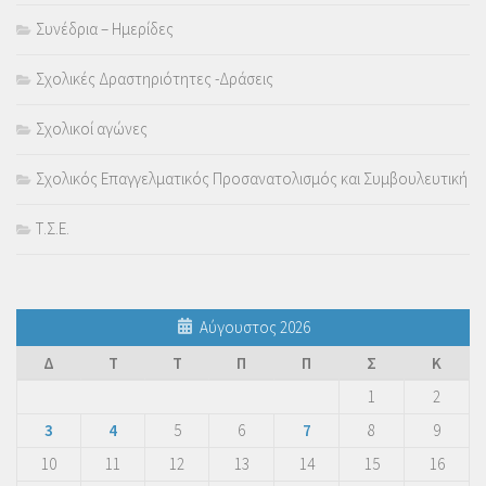
Συνέδρια – Ημερίδες
Σχολικές Δραστηριότητες -Δράσεις
Σχολικοί αγώνες
Σχολικός Επαγγελματικός Προσανατολισμός και Συμβουλευτική
Τ.Σ.Ε.
Αύγουστος 2026
Δ
Τ
Τ
Π
Π
Σ
Κ
1
2
3
4
5
6
7
8
9
10
11
12
13
14
15
16