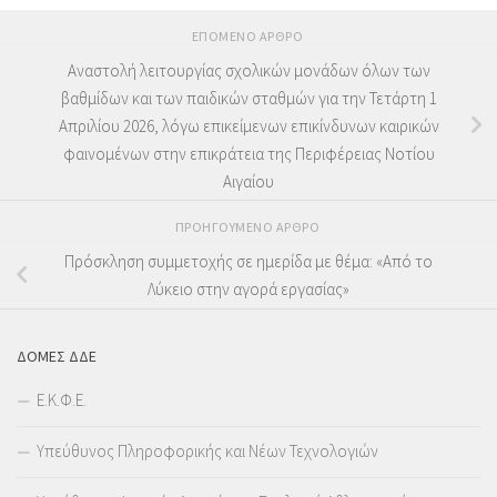
ΕΠΌΜΕΝΟ ΆΡΘΡΟ
Αναστολή λειτουργίας σχολικών μονάδων όλων των
βαθμίδων και των παιδικών σταθμών για την Τετάρτη 1
Απριλίου 2026, λόγω επικείμενων επικίνδυνων καιρικών
φαινομένων στην επικράτεια της Περιφέρειας Νοτίου
Αιγαίου
ΠΡΟΗΓΟΎΜΕΝΟ ΆΡΘΡΟ
Πρόσκληση συμμετοχής σε ημερίδα με θέμα: «Από το
Λύκειο στην αγορά εργασίας»
ΔΟΜΕΣ ΔΔΕ
Ε.Κ.Φ.Ε.
Υπεύθυνος Πληροφορικής και Νέων Τεχνολογιών