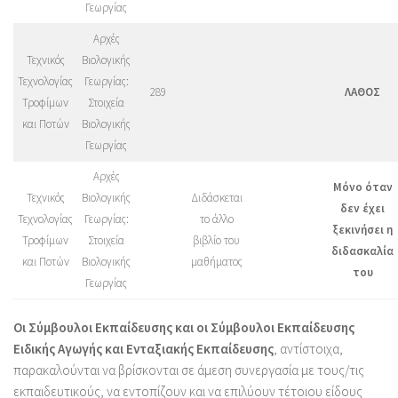
Γεωργίας
Αρχές
Τεχνικός
Βιολογικής
Τεχνολογίας
Γεωργίας:
289
ΛΑΘΟΣ
Τροφίμων
Στοιχεία
και Ποτών
Βιολογικής
Γεωργίας
Αρχές
Μόνο όταν
Τεχνικός
Βιολογικής
Διδάσκεται
δεν έχει
Τεχνολογίας
Γεωργίας:
το άλλο
ξεκινήσει η
Τροφίμων
Στοιχεία
βιβλίο του
διδασκαλία
και Ποτών
Βιολογικής
μαθήματος
του
Γεωργίας
Οι Σύμβουλοι Εκπαίδευσης και οι Σύμβουλοι Εκπαίδευσης
Ειδικής Αγωγής και Ενταξιακής Εκπαίδευσης
, αντίστοιχα,
παρακαλούνται να βρίσκονται σε άμεση συνεργασία με τους/τις
εκπαιδευτικούς, να εντοπίζουν και να επιλύουν τέτοιου είδους