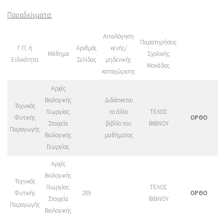
Παραδείγματα:
Αιτιολόγηση
Παρατηρήσεις
Γ.Π. ή
Αριθμός
κενής/
Μάθημα
Σχολικής
Ειδικότητα
Σελίδας
μηδενικής
Μονάδας
καταχώρισης
Αρχές
Βιολογικής
Διδάσκεται
Τεχνικός
Γεωργίας:
το άλλο
ΤΕΛΟΣ
Φυτικής
ΟΡΘΟ
Στοιχεία
βιβλίο του
ΒΙΒΛΙΟΥ
Παραγωγής
Βιολογικής
μαθήματος
Γεωργίας
Αρχές
Βιολογικής
Τεχνικός
Γεωργίας:
ΤΕΛΟΣ
Φυτικής
289
ΟΡΘΟ
Στοιχεία
ΒΙΒΛΙΟΥ
Παραγωγής
Βιολογικής