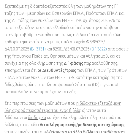
Σχετικά με τη διδακτέα-εξεταστέα ύλη των μαθημάτων της Γ΄
τάξης των Ημερησίων και Εσπερινών ΕΠΑ.Λ., Πρότυπων ΕΠΑ.Λ. και
της Δ΄ τάξης των Λυκείων των ΕΝ.Ε.Ε.ΓΥ-Λ. σχ. έτους 2025-26 τα
οποία εξετάζονται σε πανελλαδικό επίπεδο για την πρόσβαση
στην Τριτοβάθμια Εκπαίδευση, όπως η διδακτέα-εξεταστέα ύλη
καθορίστηκε αντίστοιχα με τις υπό στοιχεία Φ6/85095/
Δ4/10.07.2025
(
Β΄3731
)
και 82981/Δ3/08.07.2025
(
Β΄
3822
)
αποφάσεις
της Υπουργού Παιδείας, Θρησκευμάτων και Αθλητισμού, και σε
συνέχεια της ολοκλήρωσης της
Δ΄ φάσης
παρακολούθησης,
επισημαίνεται ότι
οι Διευθυντές/τριες
των ΕΠΑ.Λ., των Πρότυπων
ΕΠΑ.Λ. και των Λυκείων των ΕΝ.Ε.Ε.ΓΥ-Λ. κατά την καταχώριση της
διδαχθείσας ύλης στο Πληροφοριακό Σύστημα (ΠΣ) myschool
παρακαλούνται να προσέχουν τα εξής:
Στις περιπτώσεις των μαθημάτων που
η διδακτέα-εξεταζόμενη
ύλη αφορά περισσότερα του ενός βιβλία
: α) Όταν αυτά
διδάσκονται
διαδοχικά
και έχει ολοκληρωθεί η ύλη του πρώτου
βιβλίου, στο πεδίο
Αιτιολόγηση κενής/μηδενικής καταχώρισης
να μην επιλέγεται το: «
Διδάσκεται το άλλο βιβλίο του μαθήματος
»,