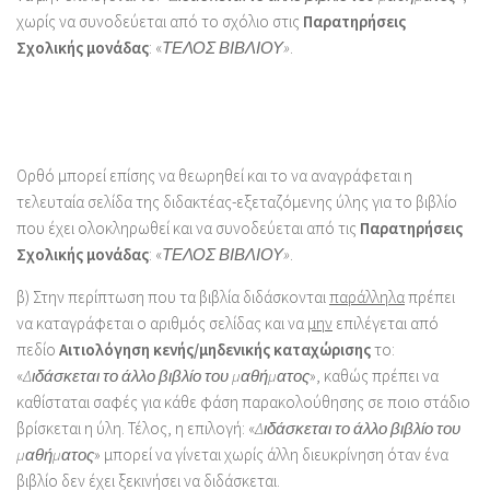
χωρίς να συνοδεύεται από το σχόλιο στις
Παρατηρήσεις
Σχολικής μονάδας
: «
ΤΕΛΟΣ ΒΙΒΛΙΟΥ»
.
Ορθό μπορεί επίσης να θεωρηθεί και το να αναγράφεται η
τελευταία σελίδα της διδακτέας-εξεταζόμενης ύλης για το βιβλίο
που έχει ολοκληρωθεί και να συνοδεύεται από τις
Παρατηρήσεις
Σχολικής μονάδας
: «
ΤΕΛΟΣ ΒΙΒΛΙΟΥ»
.
β) Στην περίπτωση που τα βιβλία διδάσκονται
παράλληλα
πρέπει
να καταγράφεται ο αριθμός σελίδας και να
μην
επιλέγεται από
πεδίο
Αιτιολόγηση κενής/μηδενικής καταχώρισης
το:
«
Διδάσκεται το άλλο βιβλίο του μαθήματος
», καθώς πρέπει να
καθίσταται σαφές για κάθε φάση παρακολούθησης σε ποιο στάδιο
βρίσκεται η ύλη. Τέλος, η επιλογή: «
Διδάσκεται το άλλο βιβλίο του
μαθήματος
» μπορεί να γίνεται χωρίς άλλη διευκρίνηση όταν ένα
βιβλίο δεν έχει ξεκινήσει να διδάσκεται.